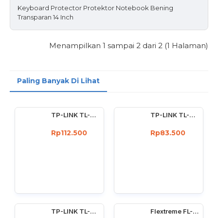
Keyboard Protector Protektor Notebook Bening
Transparan 14 Inch
Menampilkan 1 sampai 2 dari 2 (1 Halaman)
Paling Banyak Di Lihat
TP-LINK TL-WN722N Wireless USB Adapter 150 Mbps High Gain 4dBi
TP-LINK TL-WN727N 150Mbps Wireless USB Adapter 150 Mbps
Rp112.500
Rp83.500
TP-LINK TL-WN725N : 150Mbps wireless N Nano USB adapter
Flextreme FL-8110GMA-11-5-AS Media Converter Dual Core Gigabit Multimode 550 Meter