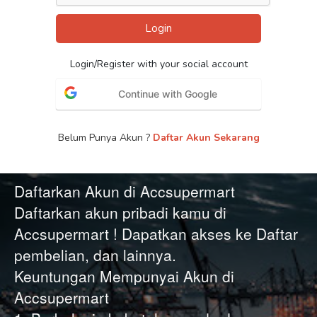
Login
Login/Register with your social account
Continue with Google
Belum Punya Akun ?
Daftar Akun Sekarang
Daftarkan Akun di Accsupermart
Daftarkan akun pribadi kamu di
Accsupermart ! Dapatkan akses ke Daftar
pembelian, dan lainnya.
Keuntungan Mempunyai Akun di
Accsupermart