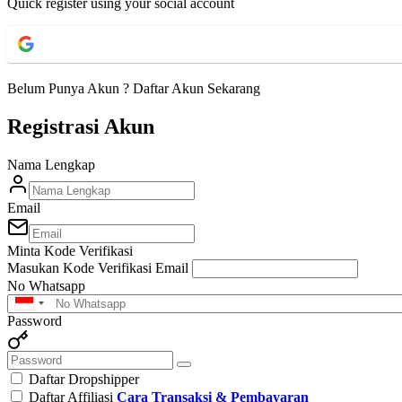
Quick register using your social account
Belum Punya Akun ?
Daftar Akun Sekarang
Registrasi Akun
Nama Lengkap
Email
Minta Kode Verifikasi
Masukan Kode Verifikasi Email
No Whatsapp
Indonesia
Password
+62
Daftar Dropshipper
Daftar Affiliasi
Cara Transaksi & Pembayaran