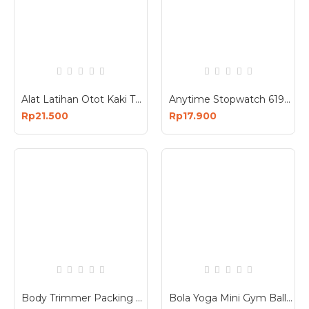
Alat Latihan Otot Kaki Tangan Paha Betis Yoga Gym
Anytime Stopwatch 6191-A015
Rp21.500
Rp17.900
Body Trimmer Packing OPP - Alat Fitness
Bola Yoga Mini Gym Ball Pilates Ukuran Diameter 22 cm