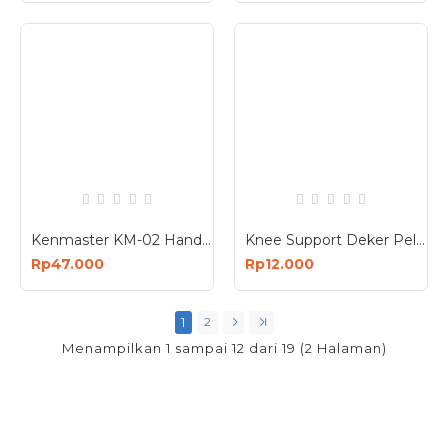
Kenmaster KM-02 Hand Pump Yellow - Pompa Angin Tabung Manual
Knee Support Deker Pelindung Lutut 6606
Rp47.000
Rp12.000
1
2
Menampilkan 1 sampai 12 dari 19 (2 Halaman)