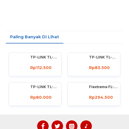
Paling Banyak Di Lihat
TP-LINK TL-WN722N Wireless USB Adapter 150 Mbps High Gain 4dBi
TP-LINK TL-WN727N 150Mbps Wireless USB Adapter 150 Mbps
Rp112.500
Rp83.500
TP-LINK TL-WN725N : 150Mbps wireless N Nano USB adapter
Flextreme FL-8110GMA-11-5-AS Media Converter Dual Core Gigabit Multimode 550 Meter
Rp80.000
Rp294.500