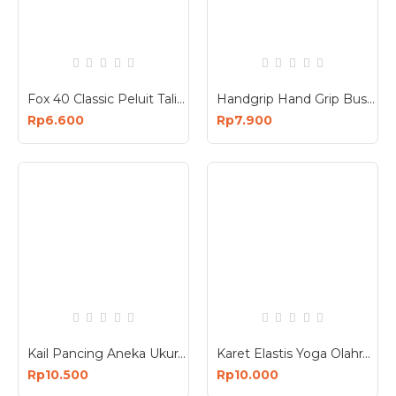
Fox 40 Classic Peluit Tali Fox40 Pluit Olahraga
Handgrip Hand Grip Busa Foam Latihan Otot Tangan
Rp6.600
Rp7.900
Kail Pancing Aneka Ukuran Set isi 100pcs Baja Karbon
Karet Elastis Yoga Olahraga Gym Fitness Yoga
Rp10.500
Rp10.000