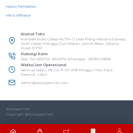
Histori Pembelian
Mitra Affiliator
Alamat Toko
Komplek Ruko Gatep No.17N-O (Ada Plang Wahana Express),
Jalan Gatep, Mangga Dua Selatan, Sawah Besar, Jakarta
Pusat 10730
Hubungi Kami
Telp: 021-6599331, 6393576 Whatsapp : 08118025888
Waktu/Jam Operasional
Senin sd Sabtu, 08.00-17.00 WIB Minggu / Hari Raya
Nasional : Libur
admin@accsupermart.com
Accsupermart
Copyright @Accsupermart