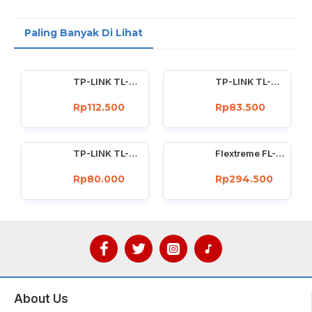
Paling Banyak Di Lihat
TP-LINK TL-WN722N Wireless USB Adapter 150 Mbps High Gain 4dBi
TP-LINK TL-WN727N 150Mbps Wireless USB Adapter 150 Mbps
Rp112.500
Rp83.500
TP-LINK TL-WN725N : 150Mbps wireless N Nano USB adapter
Flextreme FL-8110GMA-11-5-AS Media Converter Dual Core Gigabit Multimode 550 Meter
Rp80.000
Rp294.500
About Us