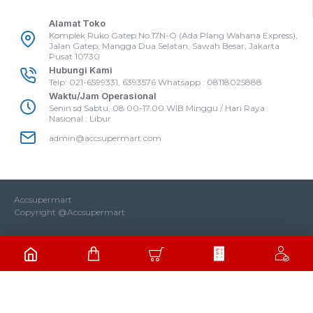
Alamat Toko
Komplek Ruko Gatep No.17N-O (Ada Plang Wahana Express),
Jalan Gatep, Mangga Dua Selatan, Sawah Besar, Jakarta
Pusat 10730
Hubungi Kami
Telp: 021-6599331, 6393576 Whatsapp : 08118025888
Waktu/Jam Operasional
Senin sd Sabtu, 08.00-17.00 WIB Minggu / Hari Raya
Nasional : Libur
admin@accsupermart.com
Accsupermart
Copyright @Accsupermart
CUSTOMER SERVICE
Hi! Klik Untuk Komunikasi via WhatsApp;)
Tim Kami Biasanya Segera Membalas Chat Anda