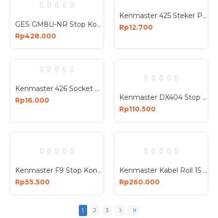
Kenmaster 425 Steker Plug Colokan Listrik
GES GM8U-NR Stop Kontak 8 Lubang 4 USB 2500W Anti Petir Surge Protector
Rp12.700
Rp428.000
Kenmaster 426 Socket Outlet Kepala Stop Kontak Female
Kenmaster DX404 Stop Kontak 4 Lubang F1-44 Kabel 1.5 Meter Proteksi Overheat
Rp16.000
Rp110.500
Kenmaster F9 Stop Kontak 4 Plus 1 Lobang Master Switch On Off
Kenmaster Kabel Roll 15 Meter 3 x 0.75 mm - Kabel Rol 4 Lubang
Rp55.500
Rp260.000
1
2
3