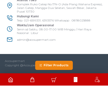
Alamat Toko
Komplek Ruko Gatep No.17N-O (Ada Plang Wahana Express),
Jalan Gatep, Mangga Dua Selatan, Sawah Besar, Jakarta
Pusat 10730
Hubungi Kami
Telp: 021-6599331, 6393576 Whatsapp : 08118025888
Waktu/Jam Operasional
Senin sd Sabtu, 08.00-17.00 WIB Minggu / Hari Raya
Nasional : Libur
admin@accsupermart.com
Accsupermart
Copyright @Accsupermart
Filter Products
CUSTOMER SERVICE
Hi! Klik Untuk Komunikasi via WhatsApp;)
Tim Kami Biasanya Segera Membalas Chat Anda