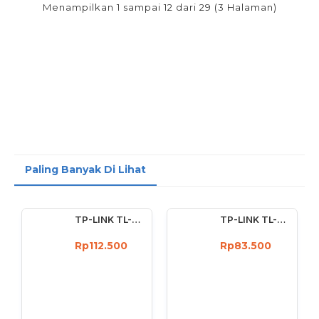
Menampilkan 1 sampai 12 dari 29 (3 Halaman)
Paling Banyak Di Lihat
TP-LINK TL-WN722N Wireless USB Adapter 150 Mbps High Gain 4dBi
TP-LINK TL-WN727N 150Mbps Wireless USB Adapter 150 Mbps
Rp112.500
Rp83.500