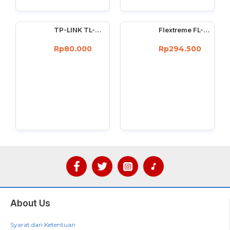
TP-LINK TL-WN725N : 150Mbps wireless N Nano USB adapter
Flextreme FL-8110GMA-11-5-AS Media Converter Dual Core Gigabit Multimode 550 Meter
Rp80.000
Rp294.500
About Us
Syarat dan Ketentuan