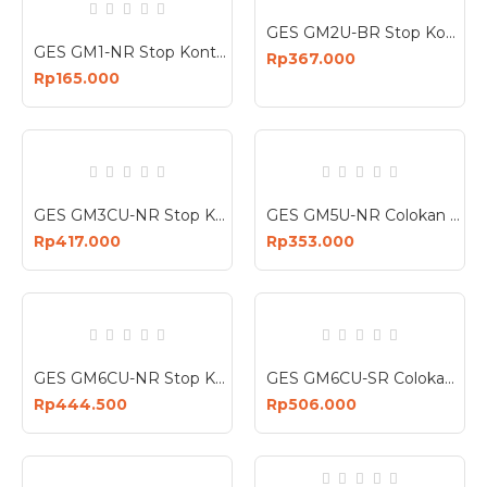
GES GM2U-BR Stop Kontak 4 Lubang 3 USB 3680W
GES GM1-NR Stop Kontak 1 Lubang 3680W Anti Petir Surge Protector
Rp367.000
Rp165.000
GES GM3CU-NR Stop Kontak 3 Lubang 4 USB 3680W Anti Petir Surge Protector
GES GM5U-NR Colokan Stop Kontak 5 Lubang 3 USB Anti Petir Surge Protector
Rp417.000
Rp353.000
GES GM6CU-NR Stop Kontak 6 Lubang 3 USB 3680W Anti Petir Surge Protector
GES GM6CU-SR Colokan Stop Kontak 6 Lubang 4 USB Anti Petir Surge Protector Box
Rp444.500
Rp506.000