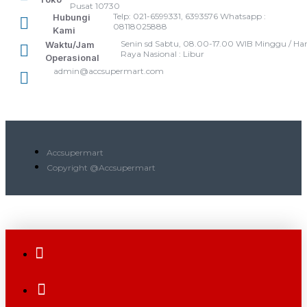
Pusat 10730
Telp: 021-6599331, 6393576 Whatsapp :
Hubungi
08118025888
Kami
Senin sd Sabtu, 08.00-17.00 WIB Minggu / Har
Waktu/Jam
Raya Nasional : Libur
Operasional
admin@accsupermart.com
Accsupermart
Copyright @Accsupermart