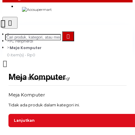
Login
Register
PC Peripheral
Meja Komputer
0 item(s) - Rp0
Meja Komputer
Daftar belanja Anda kosong!
Meja Komputer
Tidak ada produk dalam kategori ini.
Lanjutkan