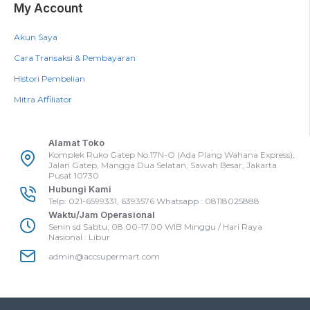
My Account
Akun Saya
Cara Transaksi & Pembayaran
Histori Pembelian
Mitra Affiliator
Alamat Toko
Komplek Ruko Gatep No.17N-O (Ada Plang Wahana Express),
Jalan Gatep, Mangga Dua Selatan, Sawah Besar, Jakarta
Pusat 10730
Hubungi Kami
Telp: 021-6599331, 6393576 Whatsapp : 08118025888
Waktu/Jam Operasional
Senin sd Sabtu, 08.00-17.00 WIB Minggu / Hari Raya
Nasional : Libur
admin@accsupermart.com