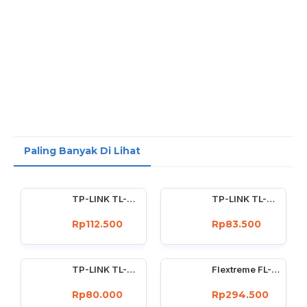
Paling Banyak Di Lihat
TP-LINK TL-WN722N Wireless USB Adapter 150 Mbps High Gain 4dBi
TP-LINK TL-WN727N 150Mbps Wireless USB Adapter 150 Mbps
Rp112.500
Rp83.500
TP-LINK TL-WN725N : 150Mbps wireless N Nano USB adapter
Flextreme FL-8110GMA-11-5-AS Media Converter Dual Core Gigabit Multimode 550 Meter
Rp80.000
Rp294.500