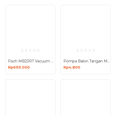
Fisch MB23RT Vacuum Cleaner 1000 Watt 3 in 1 - Mesin Sedot Debu
Pompa Balon Tangan Mini Manual
Rp699.000
Rp4.800