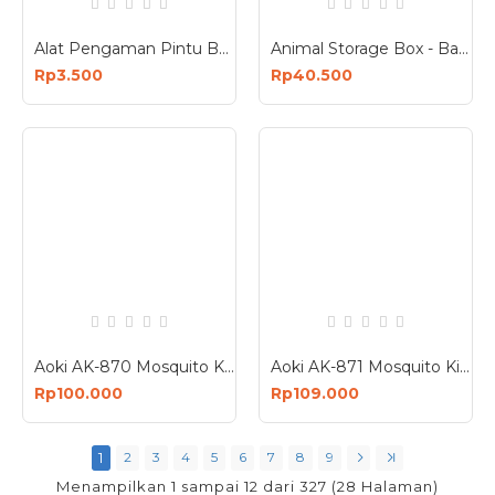
Alat Pengaman Pintu Bulat Karet Penahan Benturan Gagang Pintu
Animal Storage Box - Bangku Anak - Tempat Penyimpanan Mainan
Rp3.500
Rp40.500
Aoki AK-870 Mosquito Killer Lampu UV Perangkap Nyamuk Bug Zapper 12 Watt
Aoki AK-871 Mosquito Killer Lampu UV Perangkap Nyamuk Bug Zapper 22 Watt
Rp100.000
Rp109.000
1
2
3
4
5
6
7
8
9
Menampilkan 1 sampai 12 dari 327 (28 Halaman)