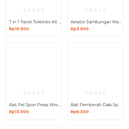
7 in 1 Travel Toiletries Kit Empty Bottle Set Botol Kosmetik Kecil
Aerator Sambungan Kran Air Berputar 360 Derajat Saringan Filter
Rp19.500
Rp3.900
Alat Pel Spon Peras Mini Mop Pembersih Dapur Spons Bahan Plastik
Alat Pembersih Daki Spon Spons Sponge Pembersih Daki EPE
Rp13.000
Rp6.500