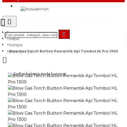
Login
Register
Dapur
Kompor
Blow Gas Torch Button Pemantik Api Tombol HL Pro 1300
0 item(s) - Rp0
Daftar belanja Anda kosong!