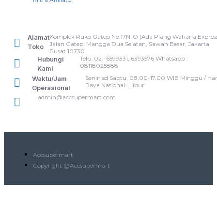
Komplek Ruko Gatep No.17N-O (Ada Plang Wahana Express
Alamat
Jalan Gatep, Mangga Dua Selatan, Sawah Besar, Jakarta
Toko
Pusat 10730
Telp: 021-6599331, 6393576 Whatsapp :
Hubungi
08118025888
Kami
Senin sd Sabtu, 08.00-17.00 WIB Minggu / Har
Waktu/Jam
Raya Nasional : Libur
Operasional
admin@accsupermart.com
Accsupermart
Copyright @Accsupermart