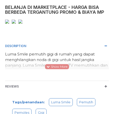
BELANJA DI MARKETPLACE - HARGA BISA
BERBEDA TERGANTUNG PROMO & BIAYA MP
DESCRIPTION
Luma Smile pemutih gigi di rumah yang dapat
menghilangkan noda di gigi untuk hasil jangka
panjang. Luma Smile as seen on TV memutihkan dan
memoles gigi hanya dalam hitungan menit sehari.
Rahasianya adalah karet cup berputar yang lembut
menghilangkan noda dan memoles gigi.
REVIEWS
Mudah hanya memasangkan cup karet polesan ke
ujung pemoles Luma Smile, tekan untuk
mengaktifkan baterai kuat namun lembut yang
Tags/penandaan:
Luma Smile
Pemutih
mengoperasikan pemoles tanpa kabel dan arahkan
di gigi untuk memoles permukaan noda
Pemoles
Gigi