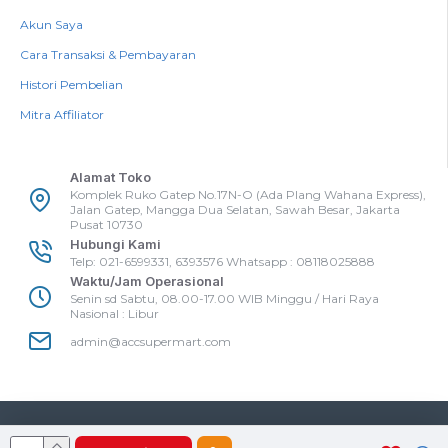
Akun Saya
Cara Transaksi & Pembayaran
Histori Pembelian
Mitra Affiliator
Alamat Toko
Komplek Ruko Gatep No.17N-O (Ada Plang Wahana Express),
Jalan Gatep, Mangga Dua Selatan, Sawah Besar, Jakarta
Pusat 10730
Hubungi Kami
Telp: 021-6599331, 6393576 Whatsapp : 08118025888
Waktu/Jam Operasional
Senin sd Sabtu, 08.00-17.00 WIB Minggu / Hari Raya
Nasional : Libur
admin@accsupermart.com
Accsupermart
Copyright @Accsupermart