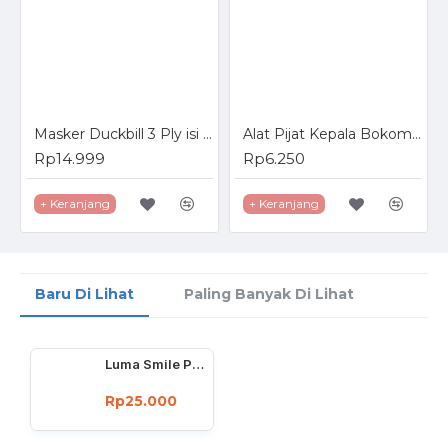
Masker Duckbill 3 Ply isi 50 Pcs Dewasa Duck Bill Mask
Alat Pijat Kepala Bokoma Refleksi Manual Head Massager
Rp14.999
Rp6.250
+ Keranjang
+ Keranjang
Baru Di Lihat
Paling Banyak Di Lihat
Luma Smile Pemutih dan Pemoles Gigi
Rp25.000