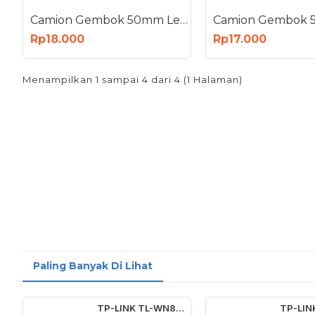
Camion Gembok 50mm Leher Panjang Padlock 50 mm
Rp18.000
Rp17.000
Menampilkan 1 sampai 4 dari 4 (1 Halaman)
Paling Banyak Di Lihat
TP-LINK TL-WN823N 300Mbps Mini Wireless N USB Adapter Wifi 300 Mbps