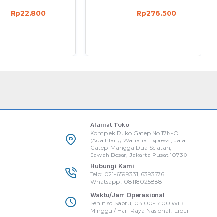
Rp22.800
Rp276.500
Alamat Toko
Komplek Ruko Gatep No.17N-O
(Ada Plang Wahana Express), Jalan
Gatep, Mangga Dua Selatan,
Sawah Besar, Jakarta Pusat 10730
Hubungi Kami
Telp: 021-6599331, 6393576
Whatsapp : 08118025888
Waktu/Jam Operasional
Senin sd Sabtu, 08.00-17.00 WIB
Minggu / Hari Raya Nasional : Libur