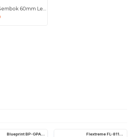
Camion Gembok 60mm Leher Pendek Padlock 60 mm
0
Blueprint BP-GPA4210 Photo Paper A4 Mawar
Flextreme FL-8110SB-11-20AB Media Converter Single Core Sepasang