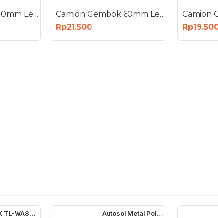
Camion Gembok 50mm Leher Pendek Padlock 50 mm
Camion Gembok 60mm Leher Panjang Padlock 60 mm
Rp21.500
Rp19.50
TP-LINK TL-WA850RE 300Mbps Universal Wireless N Range Extender
Autosol Metal Polish 50 Gram - Cream Poles Chrome Stainless 50G