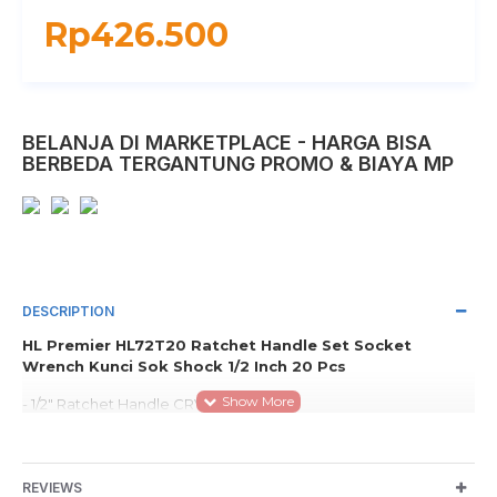
Rp426.500
BELANJA DI MARKETPLACE - HARGA BISA
BERBEDA TERGANTUNG PROMO & BIAYA MP
DESCRIPTION
HL Premier HL72T20 Ratchet Handle Set Socket
Wrench Kunci Sok Shock 1/2 Inch 20 Pcs
- 1/2" Ratchet Handle CRV+72T
- 1/2" Extension Bar 5"
- 1/2" Socket : 8, 9, 10, 11, 12, 13, 14, 15, 16, 17, 18, 19, 21, 22, 24, 27, 30,
32mm
REVIEWS