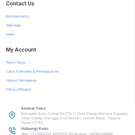
Contact Us
Kontak Kami
Site Map
Merk
My Account
Akun Saya
Cara Transaksi & Pembayaran
Histori Pembelian
Mitra Affiliator
Alamat Toko
Komplek Ruko Gatep No.17N-O (Ada Plang Wahana Express),
Jalan Gatep, Mangga Dua Selatan, Sawah Besar, Jakarta
Pusat 10730
Hubungi Kami
Telp: 021-6599331, 6393576 Whatsapp : 08118025888