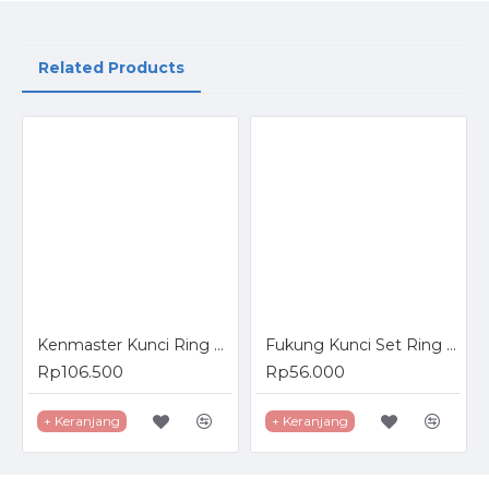
Related Products
Kenmaster Kunci Ring Pas 11 Pcs 8-22mm Combination Spanner Set
Fukung Kunci Set Ring 8 Pcs 6-22 mm - Kunci Ring 6mm-22mm 8pcs
Rp106.500
Rp56.000
+ Keranjang
+ Keranjang