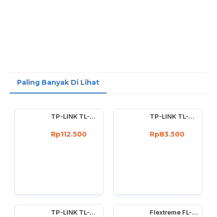
Paling Banyak Di Lihat
TP-LINK TL-WN722N Wireless USB Adapter 150 Mbps High Gain 4dBi
TP-LINK TL-WN727N 150Mbps Wireless USB Adapter 150 Mbps
Rp112.500
Rp83.500
TP-LINK TL-WN725N : 150Mbps wireless N Nano USB adapter
Flextreme FL-8110GMA-11-5-AS Media Converter Dual Core Gigabit Multimode 550 Meter