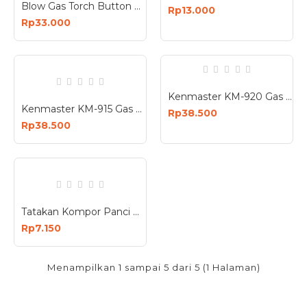
Blow Gas Torch Button Pemantik Api Tombol HL Pro 1300
Rp13.000
Rp33.000
Kenmaster KM-920 Gas Torch Pemantik Butane Flame Gun
Kenmaster KM-915 Gas Torch Blow Flame Gun Pemantik Api Otomatis
Rp38.500
Rp38.500
Tatakan Kompor Panci Mini Bulat Bahan Besi Alas Dudukan Universal Stove Rack
Rp7.150
Menampilkan 1 sampai 5 dari 5 (1 Halaman)