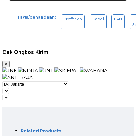
Tags/penandaan:
Profftech
Kabel
LAN
C
5
Cek Ongkos Kirim
×
Related Products