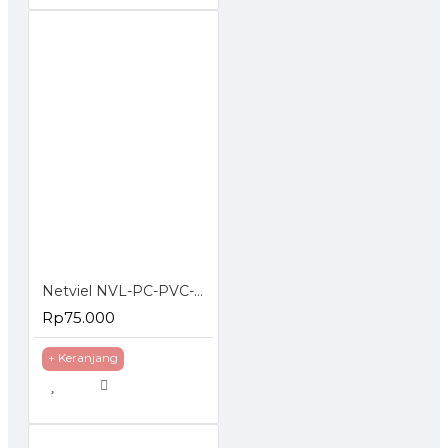
Netviel NVL-PC-PVC-06-03 NETVIEL Cat6 patch cord PVC 3m DARK BLUE COLOR
Rp75.000
+ Keranjang