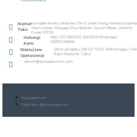
Komplek Ruko Gatep No.17N-O (Ada Plang Wahana Express
Alamat
Jalan Gatep, Mangga Dua Selatan, Sawah Besar, Jakarta
Toko
Pusat 10730
Telp: 021-6599331, 6393576 Whatsapp :
Hubungi
08118025888
Kami
Senin sd Sabtu, 08.00-17.00 WIB Minggu / Har
Waktu/Jam
Raya Nasional : Libur
Operasional
admin@accsupermart.com
Accsupermart
Copyright @Accsupermart