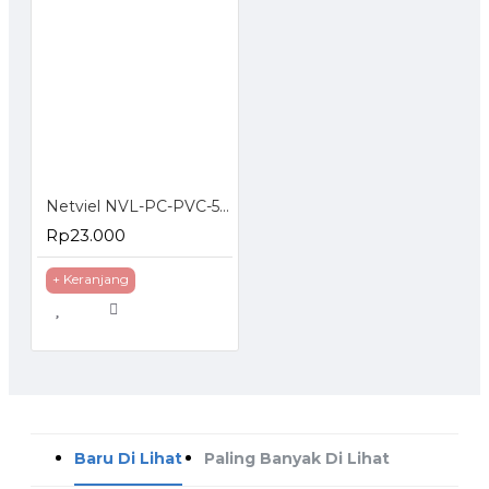
Netviel NVL-PC-PVC-5E-01 Cat5e Patch Cord UTP PVC 1m Red
Rp23.000
+ Keranjang
Baru Di Lihat
Paling Banyak Di Lihat