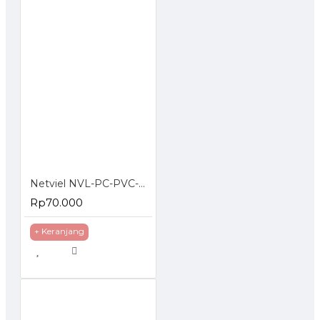
Netviel NVL-PC-PVC-06-02: NETVIEL Cat6 patch cord PVC 2m DARK BLUE COLOR
Rp70.000
+ Keranjang