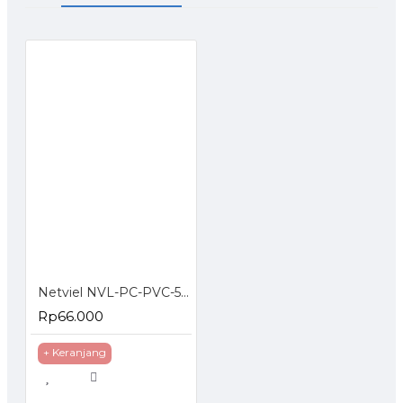
Netviel NVL-PC-PVC-5E-03: NETVIEL Cat5e patch cord PVC 3m RED COLOR
Rp66.000
+ Keranjang