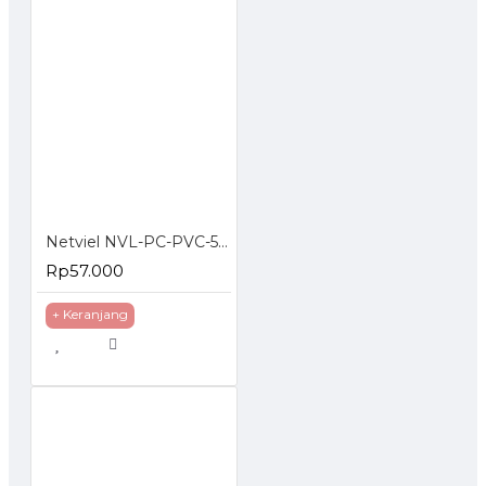
Netviel NVL-PC-PVC-5E-02: NETVIEL Cat5e patch cord PVC 2m RED COLOR
Rp57.000
+ Keranjang