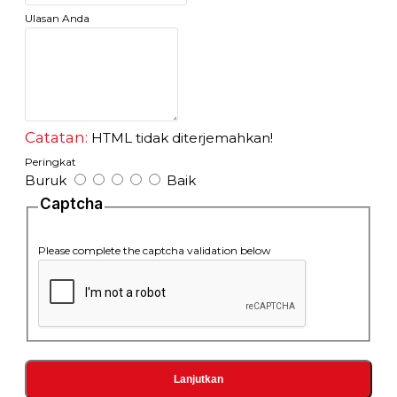
cable/DSL
Ulasan Anda
- Menghubungkan router dengan LAN pada modem
cable/DSL
- Menghubungkan switch ke router
- Menghubungkan hub ke router
Catatan:
HTML tidak diterjemahkan!
Peringkat
Buruk
Baik
Captcha
Please complete the captcha validation below
Lanjutkan