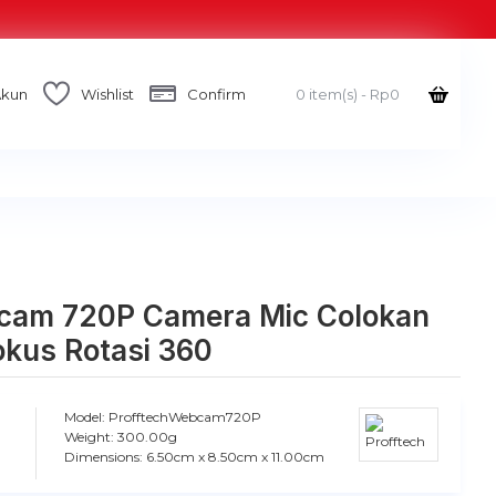
Akun
Wishlist
Confirm
0 item(s) - Rp0
bcam 720P Camera Mic Colokan
kus Rotasi 360
Model:
ProfftechWebcam720P
Weight:
300.00g
Dimensions:
6.50cm x 8.50cm x 11.00cm