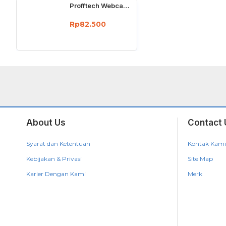
Profftech Webcam 720P Camera Mic Colokan USB Manual Fokus Rotasi 360
Rp82.500
About Us
Contact 
Syarat dan Ketentuan
Kontak Kami
Kebijakan & Privasi
Site Map
Karier Dengan Kami
Merk