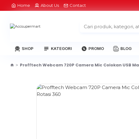
Home
About Us
Contact
SHOP
KATEGORI
PROMO
BLOG
Profftech Webcam 720P Camera Mic Colokan USB Man