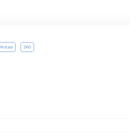
Rotasi
360
apixels 0.92MP
s xp/vista/7/8/10/11 dan berbagai sistem operasi seperti mac