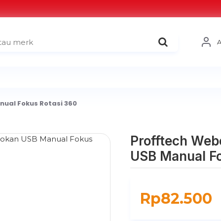
ual Fokus Rotasi 360
Profftech We
USB Manual Fo
Rp82.500