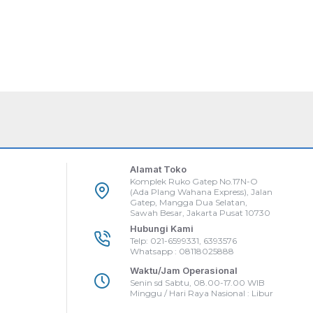
Alamat Toko
Komplek Ruko Gatep No.17N-O
(Ada Plang Wahana Express), Jalan
Gatep, Mangga Dua Selatan,
Sawah Besar, Jakarta Pusat 10730
Hubungi Kami
Telp: 021-6599331, 6393576
Whatsapp : 08118025888
Waktu/Jam Operasional
Senin sd Sabtu, 08.00-17.00 WIB
Minggu / Hari Raya Nasional : Libur