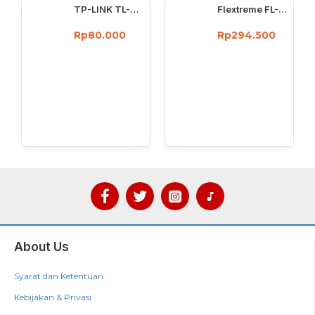
TP-LINK TL-WN725N : 150Mbps wireless N Nano USB adapter
Flextreme FL-8110GMA-11-5-AS Media Converter Dual Core Gigabit Multimode 550 Meter
Rp80.000
Rp294.500
About Us
Syarat dan Ketentuan
Kebijakan & Privasi