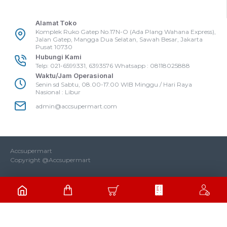
Alamat Toko
Komplek Ruko Gatep No.17N-O (Ada Plang Wahana Express),
Jalan Gatep, Mangga Dua Selatan, Sawah Besar, Jakarta
Pusat 10730
Hubungi Kami
Telp: 021-6599331, 6393576 Whatsapp : 08118025888
Waktu/Jam Operasional
Senin sd Sabtu, 08.00-17.00 WIB Minggu / Hari Raya
Nasional : Libur
admin@accsupermart.com
Accsupermart
Copyright @Accsupermart
CUSTOMER SERVICE
Hi! Klik Untuk Komunikasi via WhatsApp;)