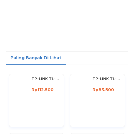
Paling Banyak Di Lihat
TP-LINK TL-WN722N Wireless USB Adapter 150 Mbps High Gain 4dBi
TP-LINK TL-WN727N 150Mbps Wireless USB Adapter 150 Mbps
Rp112.500
Rp83.500