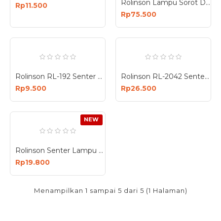
Rolinson Lampu Sorot DC Jepit Aki 50 100 150 Watt RL-9650DC RL-96100DC RL-96150DC
Rp11.500
Rp75.500
Rolinson RL-192 Senter Tangan LED 10W 300 Lumen Flashlight Flash Light Baterai AA
Rolinson RL-2042 Senter Kepala 30W Ring 46 Head Lamp Headlamp Charge 2400mAh
Rp9.500
Rp26.500
NEW
Rolinson Senter Lampu Darurat 2 Mode LED COB 10W Charger USB RL-1234
Rp19.800
Menampilkan 1 sampai 5 dari 5 (1 Halaman)