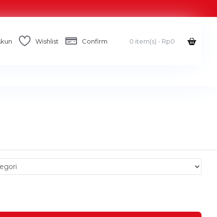
Akun
Wishlist
Confirm
0 item(s) - Rp0