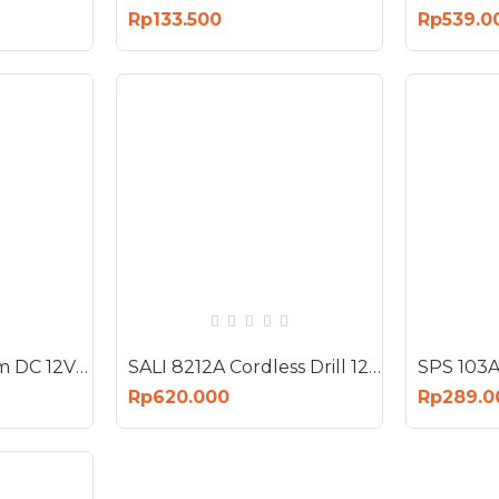
Rp133.500
Rp539.0
Mitsuyama Bohlam DC 12V Plus Kabel 1.5 Meter LED Lampu Emergency Jepit Aki
SALI 8212A Cordless Drill 12V Koper Bor Baterai 10mm 1500mah 2 Pcs 12 Volt
Rp620.000
Rp289.0