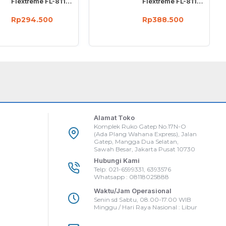
Flextreme FL-8110GMA-11-5-AS Media Converter Dual Core Gigabit Multimode 550 Meter
Flextreme FL-8110GSA-11-20-AS Media Converter Gigabit Singlemode
Rp294.500
Rp388.500
Alamat Toko
Komplek Ruko Gatep No.17N-O
(Ada Plang Wahana Express), Jalan
Gatep, Mangga Dua Selatan,
Sawah Besar, Jakarta Pusat 10730
Hubungi Kami
Telp: 021-6599331, 6393576
Whatsapp : 08118025888
Waktu/Jam Operasional
Senin sd Sabtu, 08.00-17.00 WIB
Minggu / Hari Raya Nasional : Libur