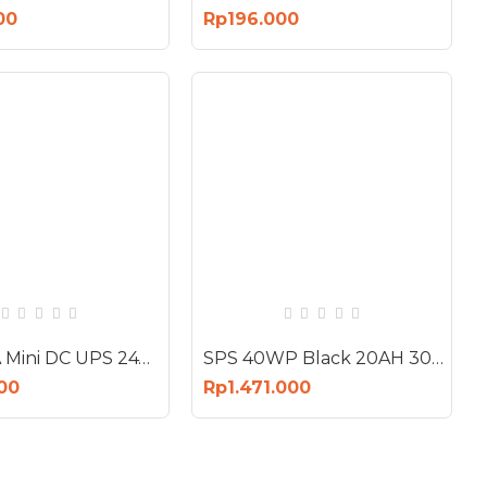
00
Rp196.000
SPS 103A Mini DC UPS 24W Input 12V 2A Output 5V 2A 9V 1 A 12V 1A
SPS 40WP Black 20AH 30AH Solar Panel Lithium Baterai 12V 2A
00
Rp1.471.000