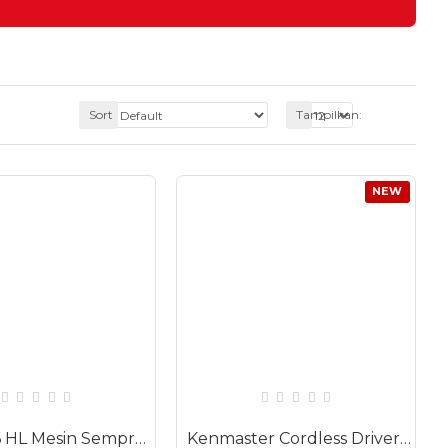
Sort
Tampilkan:
NEW
HLP 3016 HL Mesin Semprot 2 Fungsi Elektric Sprayer 16 Liter 12V 8A
Kenmaster Cordless Driver Drill 10mm Bor Tanpa Kabel 12V 2.0Ah Li-Ion KM-220