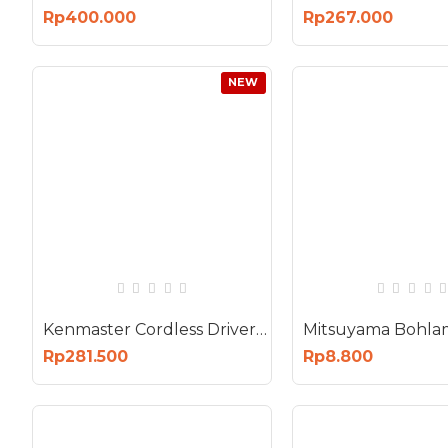
Rp400.000
Rp267.000
NEW
Kenmaster Cordless Driver Drill 10mm Box Bor Tanpa Kabel Koper 12V 2.0Ah Li-Ion KM-220 + ACC
Rp281.500
Rp8.800