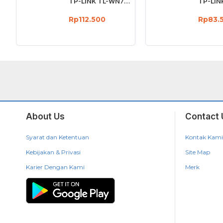
TP-LINK TL-WN722N Wireless USB Adapter 150 Mbps High Gain 4dBi
Rp112.500
Rp83.
About Us
Contact 
Syarat dan Ketentuan
Kontak Kami
Kebijakan & Privasi
Site Map
Karier Dengan Kami
Merk