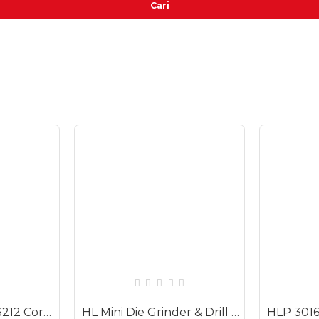
Cari
HL CGC 3212 CGC3212 Cordless Grass Cutter 12V Potong Rumput Baterai Nirkabel 1500mAh
HL Mini Die Grinder & Drill Set Alat Tuner Listrik DC12V 400mA DC12V Pro 180B