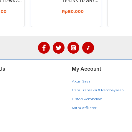
TP-LINK TL-WN727N 150Mbps Wireless USB Adapter 150 Mbps
TP-LINK TL-WN725N : 150Mbps wireless N Nano USB adapter
500
Rp80.000
Us
My Account
Akun Saya
Cara Transaksi & Pembayaran
Histori Pembelian
Mitra Affiliator