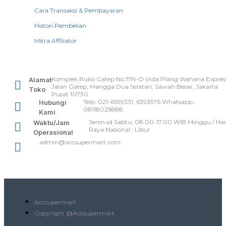
Cara Transaksi & Pembayaran
Histori Pembelian
Mitra Affiliator
Komplek Ruko Gatep No.17N-O (Ada Plang Wahana Express
Alamat
Jalan Gatep, Mangga Dua Selatan, Sawah Besar, Jakarta
Toko
Pusat 10730
Telp: 021-6599331, 6393576 Whatsapp :
Hubungi
08118025888
Kami
Senin sd Sabtu, 08.00-17.00 WIB Minggu / Har
Waktu/Jam
Raya Nasional : Libur
Operasional
admin@accsupermart.com
Accsupermart
Copyright @Accsupermart