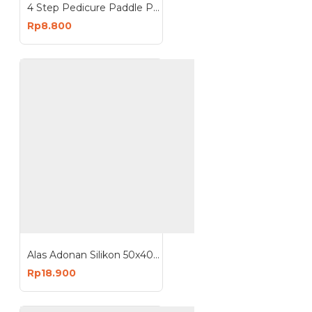
4 Step Pedicure Paddle Penghalus Tumit Telapak Kaki
Rp8.800
Alas Adonan Silikon 50x40 cm Baking Mat Silicone Food Grade 50x40cm
Rp18.900