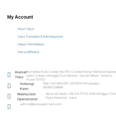
My Account
Akun Saya
Cara Transaksi & Pembayaran
Histori Pembelian
Mitra Affiliator
Komplek Ruko Gatep No.17N-O (Ada Plang Wahana Express
Alamat
Jalan Gatep, Mangga Dua Selatan, Sawah Besar, Jakarta
Toko
Pusat 10730
Telp: 021-6599331, 6393576 Whatsapp :
Hubungi
08118025888
Kami
Senin sd Sabtu, 08.00-17.00 WIB Minggu / Har
Waktu/Jam
Raya Nasional : Libur
Operasional
admin@accsupermart.com