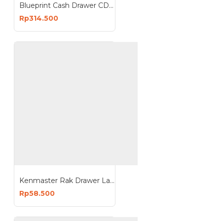
Blueprint Cash Drawer CD-BPL02 34x36x10,8cm Laci Kasir BPl02
Rp314.500
Kenmaster Rak Drawer Laci 15 Susun
Rp58.500