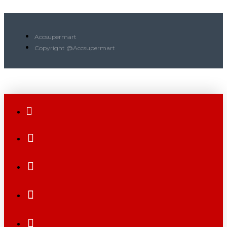
Accsupermart
Copyright @Accsupermart