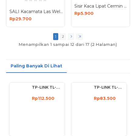
Sisir Kaca Lipat Cermin Bulat Mini Portable
SALI Kacamata Las Welding Safety Kacamata Las Google PVC
Rp5.900
Rp29.700
1
2
Menampilkan 1 sampai 12 dari 17 (2 Halaman)
Paling Banyak Di Lihat
TP-LINK TL-WN722N Wireless USB Adapter 150 Mbps High Gain 4dBi
TP-LINK TL-WN727N 150Mbps Wireless USB Adapter 150 Mbps
Rp112.500
Rp83.500