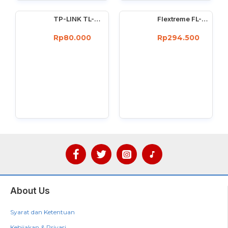
TP-LINK TL-WN725N : 150Mbps wireless N Nano USB adapter
Flextreme FL-8110GMA-11-5-AS Media Converter Dual Core Gigabit Multimode 550 Meter
Rp80.000
Rp294.500
About Us
Syarat dan Ketentuan
Kebijakan & Privasi