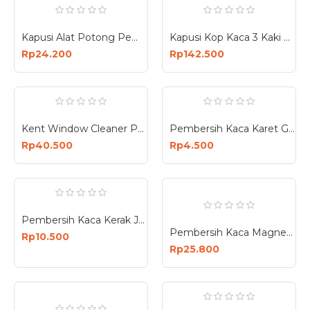
Kapusi Alat Potong Pemotong Pisau Kaca K-8736
Kapusi Kop Kaca 3 Kaki Glass Suction Cup K-4013
Rp24.200
Rp142.500
Kent Window Cleaner Pembersih Kaca KT-091M
Pembersih Kaca Karet Glass Window Wiper Jendela
Rp40.500
Rp4.500
Pembersih Kaca Kerak Jamur 200ml Mobil
Pembersih Kaca Magnetik Dua Sisi Magnet Double Sided Glass Clean
Rp10.500
Rp25.800