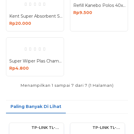
Refill Kanebo Polos 40x30cm
Rp9.500
Kent Super Absorbent Synthetic Cloth Plas Chamois Kanebo Dengan Box Menarik
Rp20.000
Super Wiper Plas Chamois Refill Kanebo Serbaguna Uk 32x21x0.2 cm
Rp4.800
Menampilkan 1 sampai 7 dari 7 (1 Halaman)
Paling Banyak Di Lihat
TP-LINK TL-WN722N Wireless USB Adapter 150 Mbps High Gain 4dBi
TP-LINK TL-WN727N 150Mbps Wireless USB Adapter 150 Mbps