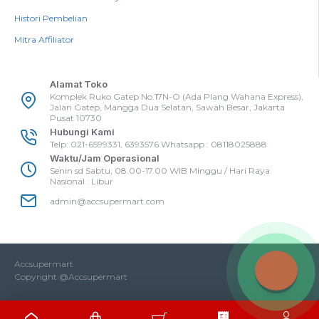
Histori Pembelian
Mitra Affiliator
Alamat Toko
Komplek Ruko Gatep No.17N-O (Ada Plang Wahana Express),
Jalan Gatep, Mangga Dua Selatan, Sawah Besar, Jakarta
Pusat 10730
Hubungi Kami
Telp: 021-6599331, 6393576 Whatsapp : 08118025888
Waktu/Jam Operasional
Senin sd Sabtu, 08.00-17.00 WIB Minggu / Hari Raya
Nasional : Libur
admin@accsupermart.com
Accsupermart
Copyright @Accsupermart