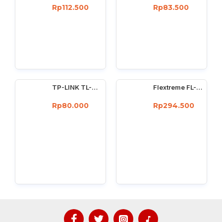
Rp112.500
Rp83.500
TP-LINK TL-WN725N : 150Mbps wireless N Nano USB adapter
Flextreme FL-8110GMA-11-5-AS Media Converter Dual Core Gigabit Multimode 550 Meter
Rp80.000
Rp294.500