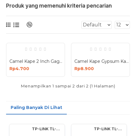
Produk yang memenuhi kriteria pencarian
Camel Kape 2 Inch Gagang Karet 5 Cm 2In
Camel Kape Gypsum Kayu 8inch - Side Scraper Wood 8 inch
Rp4.700
Rp8.900
Menampilkan 1 sampai 2 dari 2 (1 Halaman)
Paling Banyak Di Lihat
TP-LINK TL-WN722N Wireless USB Adapter 150 Mbps High Gain 4dBi
TP-LINK TL-WN727N 150Mbps Wireless USB Adapter 150 Mbps