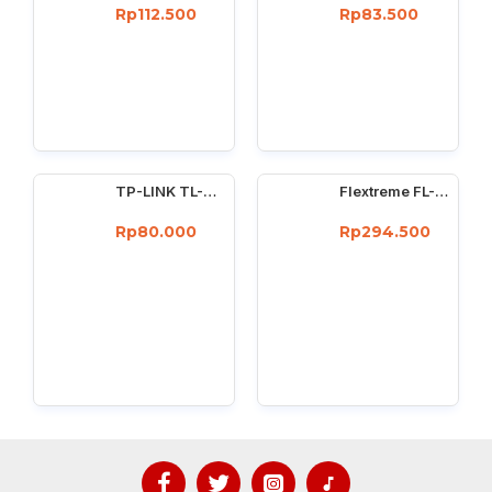
Rp112.500
Rp83.500
TP-LINK TL-WN725N : 150Mbps wireless N Nano USB adapter
Flextreme FL-8110GMA-11-5-AS Media Converter Dual Core Gigabit Multimode 550 Meter
Rp80.000
Rp294.500