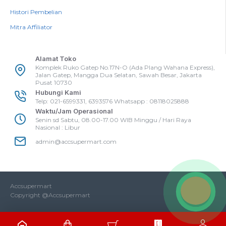
Histori Pembelian
Mitra Affiliator
Alamat Toko
Komplek Ruko Gatep No.17N-O (Ada Plang Wahana Express),
Jalan Gatep, Mangga Dua Selatan, Sawah Besar, Jakarta
Pusat 10730
Hubungi Kami
Telp: 021-6599331, 6393576 Whatsapp : 08118025888
Waktu/Jam Operasional
Senin sd Sabtu, 08.00-17.00 WIB Minggu / Hari Raya
Nasional : Libur
admin@accsupermart.com
Accsupermart
Copyright @Accsupermart