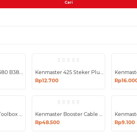
Cari
Kenmaster 380 K380 B380 Tool Box Toolbox Kotak Perkakas
Kenmaster 425 Steker Plug Colokan Listrik
Rp12.700
Rp16.00
Kenmaster B385 Toolbox 38x20x16 Cm
Kenmaster Booster Cable 200 Ampere - Kabel Jumper Aki 200A
Rp48.500
Rp9.100