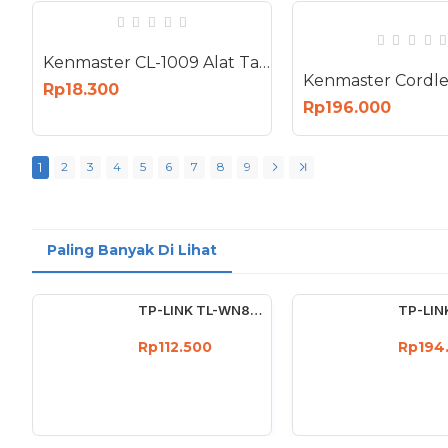
Kenmaster CL-1009 Alat Tambal Ban Tubeless CL1009
Rp18.300
Rp196.000
1
2
3
4
5
6
7
8
9
Paling Banyak Di Lihat
TP-LINK TL-WN823N 300Mbps Mini Wireless N USB Adapter Wifi 300 Mbps
Rp112.500
Rp194