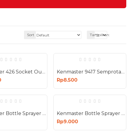
Sort
Tampilkan:
Kenmaster 426 Socket Outlet Kepala Stop Kontak Female
Kenmaster 9417 Semprotan AIr Lurus Plastik - Water Sprayer
0
Rp8.500
Kenmaster Bottle Sprayer 500 ml Botol Spray 500ml KM-305 500 ML
Kenmaster Bottle Sprayer 500 ml Botol Spray Botol 500ml KM-608
Rp9.000