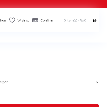
Akun
Wishlist
Confirm
0 item(s) - Rp0