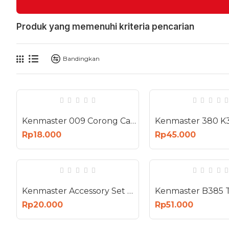
Produk yang memenuhi kriteria pencarian
Bandingkan
Kenmaster 009 Corong Carbon Active Water Filter Saringan Keran Air
Rp18.000
Rp45.000
Kenmaster Accessory Set No 06 Paku Kayu Baut Seng Klem Pines Kabel
Rp20.000
Rp51.000