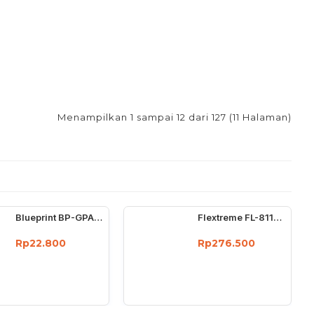
Menampilkan 1 sampai 12 dari 127 (11 Halaman)
Blueprint BP-GPA4210 Photo Paper A4 Mawar
Flextreme FL-8110SB-11-20AB Media Converter Single Core Sepasang
Rp22.800
Rp276.500