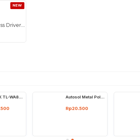
NEW
Kenmaster Cordless Driver Drill 10mm Bor Tanpa Kabel 12V 2.0Ah Li-Ion KM-220
TP-LINK TL-WA850RE 300Mbps Universal Wireless N Range Extender
Autosol Metal Polish 50 Gram - Cream Poles Chrome Stainless 50G
.500
Rp20.500