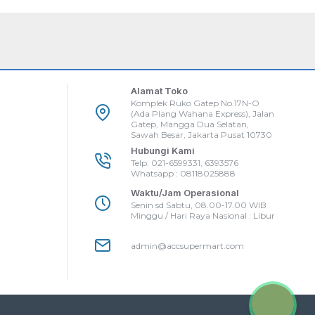
Alamat Toko
Komplek Ruko Gatep No.17N-O
(Ada Plang Wahana Express), Jalan
Gatep, Mangga Dua Selatan,
Sawah Besar, Jakarta Pusat 10730
Hubungi Kami
Telp: 021-6599331, 6393576
Whatsapp : 08118025888
Waktu/Jam Operasional
Senin sd Sabtu, 08.00-17.00 WIB
Minggu / Hari Raya Nasional : Libur
admin@accsupermart.com