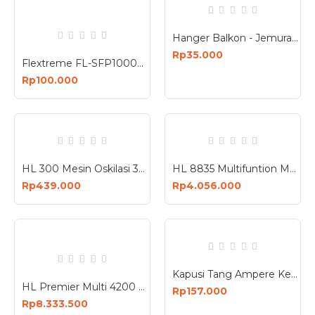
Hanger Balkon - Jemuran Gantung Stainless Multifungsi
Rp35.000
Flextreme FL-SFP1000MM V2 SFP Module 1000BaseSX Multimode Compatible HP Procurve
Rp100.000
HL 300 Mesin Oskilasi 300W 220V Multi Cutter Oscillation Machine 300 Watt
HL 8835 Multifuntion Mesin Bor Magnet Magnetic Drill 1200 Watt 1200W
Rp439.000
Rp4.056.000
Kapusi Tang Ampere Kecil Clamp Type Digital Multimeter K-9186
HL Premier Multi 4200 Mesin Las 4 in 1 Welding Machine Inverter 4 Jenis MMA MIG TIG CUT40
Rp157.000
Rp8.333.500