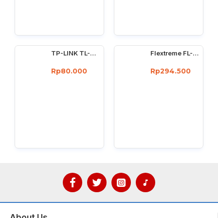
TP-LINK TL-WN725N : 150Mbps wireless N Nano USB adapter
Flextreme FL-8110GMA-11-5-AS Media Converter Dual Core Gigabit Multimode 550 Meter
Rp80.000
Rp294.500
About Us