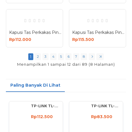
Kapusi Tas Perkakas Pinggang Pertukangan Besar Multifungsi K-3003
Kapusi Tas Perkakas Pinggang Pertukangan Sedang Multifungsi K-3002
Rp112.000
Rp115.500
1
2
3
4
5
6
7
8
Menampilkan 1 sampai 12 dari 89 (8 Halaman)
Paling Banyak Di Lihat
TP-LINK TL-WN722N Wireless USB Adapter 150 Mbps High Gain 4dBi
TP-LINK TL-WN727N 150Mbps Wireless USB Adapter 150 Mbps
Rp112.500
Rp83.500