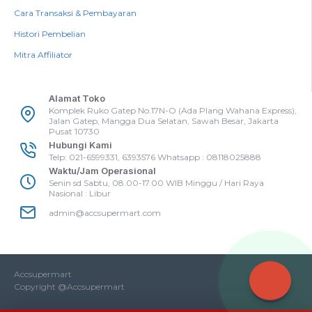
Cara Transaksi & Pembayaran
Histori Pembelian
Mitra Affiliator
Alamat Toko
Komplek Ruko Gatep No.17N-O (Ada Plang Wahana Express),
Jalan Gatep, Mangga Dua Selatan, Sawah Besar, Jakarta
Pusat 10730
Hubungi Kami
Telp: 021-6599331, 6393576 Whatsapp : 08118025888
Waktu/Jam Operasional
Senin sd Sabtu, 08.00-17.00 WIB Minggu / Hari Raya
Nasional : Libur
admin@accsupermart.com
Accsupermart
Copyright @Accsupermart