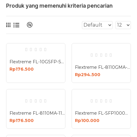
Produk yang memenuhi kriteria pencarian
Flextreme FL-10GSFP-SR SFP Module 10G Multi Mode
Flextreme FL-8110GMA-11-5-AS Media Converter Dual Core Gigabit Multimode 550 Meter
Rp176.500
Rp294.500
Flextreme FL-8110MA-11-2 Media Converter UTP to FO 100 Mbps Multimode
Flextreme FL-SFP1000MM SFP Module 1000BaseSX Multimode 550 Meter
Rp176.500
Rp100.000