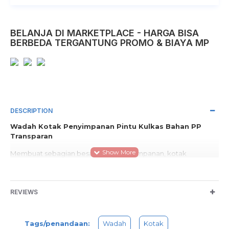
BELANJA DI MARKETPLACE - HARGA BISA
BERBEDA TERGANTUNG PROMO & BIAYA MP
DESCRIPTION
Wadah Kotak Penyimpanan Pintu Kulkas Bahan PP
Transparan
Membuat sebagian besar ruang penyimpanan, kotak
penyimpanan ini memiliki tepi membulat yang halus dan sudut
bebas duri dan dapat menyimpan barang-barang vertikal
seperti minuman.
REVIEWS
Menjaga sayuran dalam wadah terpisah memudahkan agar
tetap segar.
Tags/penandaan:
Wadah
Kotak
Mencegah mereka dari busuk dan lebih sehat, dan mudah