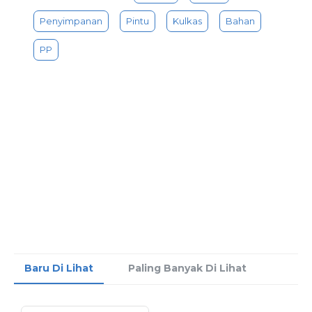
digunakan dan dapat diakses dengan membuka pintu lemari
Penyimpanan
Pintu
Kulkas
Bahan
es.
Kotak penyimpanan ini terutama digunakan untuk
PP
penyimpanan kulkas.
Keunggulan:
1. Bahan makanan di kulkas tertata dengan rapih
2. Bisa di simpan di pintu kulkas, untuk menambah extra
storage makanan.
3. Bahan PP yang tebal, kuat dan kokoh
4. Design minimalis
5. Kotak serbaguna, yang juga bisa untuk menyimpan alat
dapur, alat make up, alat tulis, sutil atau alat masak dapur.
Spesifikasi:
Bahan: Plastik
Warna: transparan
Ukuran: -+ 11x9x8.5cm
Harga tertera untuk 1pcs
Baru Di Lihat
Paling Banyak Di Lihat