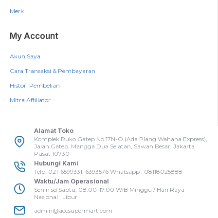
Merk
My Account
Akun Saya
Cara Transaksi & Pembayaran
Histori Pembelian
Mitra Affiliator
Alamat Toko
Komplek Ruko Gatep No.17N-O (Ada Plang Wahana Express),
Jalan Gatep, Mangga Dua Selatan, Sawah Besar, Jakarta
Pusat 10730
Hubungi Kami
Telp: 021-6599331, 6393576 Whatsapp : 08118025888
Waktu/Jam Operasional
Senin sd Sabtu, 08.00-17.00 WIB Minggu / Hari Raya
Nasional : Libur
admin@accsupermart.com