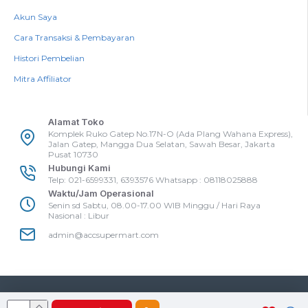
Akun Saya
Cara Transaksi & Pembayaran
Histori Pembelian
Mitra Affiliator
Alamat Toko
Komplek Ruko Gatep No.17N-O (Ada Plang Wahana Express),
Jalan Gatep, Mangga Dua Selatan, Sawah Besar, Jakarta
Pusat 10730
Hubungi Kami
Telp: 021-6599331, 6393576 Whatsapp : 08118025888
Waktu/Jam Operasional
Senin sd Sabtu, 08.00-17.00 WIB Minggu / Hari Raya
Nasional : Libur
admin@accsupermart.com
Accsupermart
Copyright @Accsupermart