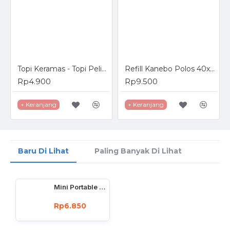
Topi Keramas - Topi Pelindung Mata Anak Saat Keramas dengan kancing
Refill Kanebo Polos 40x30cm
Rp4.900
Rp9.500
+ Keranjang
+ Keranjang
Baru Di Lihat
Paling Banyak Di Lihat
Mini Portable Hand Sealer - Perekat Kemasan Plastik
Rp6.850