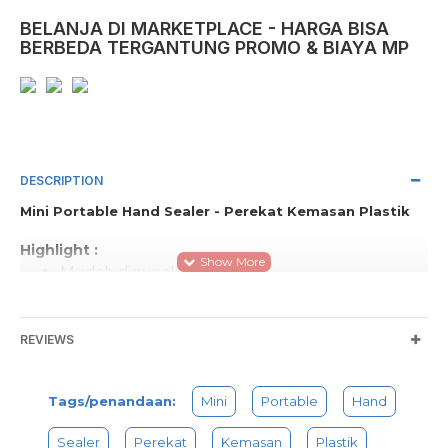
BELANJA DI MARKETPLACE - HARGA BISA
BERBEDA TERGANTUNG PROMO & BIAYA MP
DESCRIPTION
Mini Portable Hand Sealer - Perekat Kemasan Plastik
Highlight :
Mudah digunakan
Mudah dibawa kemana saja
Merekatkan kembali kemasan plastik
Daya Baterai AA
REVIEWS
mini super sealer adalah pengemas untuk menyegel
/ merapatkan plastik. mini super sealer berukuran
Tags/penandaan:
Mini
Portable
Hand
kecil yang sangat praktis dipakai, dapat dioperasikan
dengan satu gengaman tangan jg bisa dibawa
Sealer
Perekat
Kemasan
Plastik