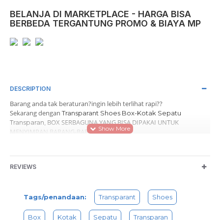
BELANJA DI MARKETPLACE - HARGA BISA
BERBEDA TERGANTUNG PROMO & BIAYA MP
DESCRIPTION
Barang anda tak beraturan?ingin lebih terlihat rapi??
Sekarang dengan
Transparant Shoes Box-Kotak Sepatu
BOX SERBAGUNA YANG BISA DIPAKAI UNTUK
Transparan,
MENYIMPAN BARANG-BARANG ANDA.
BISA UNTUK MENYIMPAN SEPATU, BAJU, CELANA, POPOK,DLL
DENGAN WARNA YANG MENARIK
ukuran: 28x 18 x 10cm
REVIEWS
Warna akan dikirm RANDOM, Tidak Bisa pilih Warna
Catatan : Jika pemesanan sedikit, pengiriman akan digulung / dilipat
Tags/penandaan:
Transparant
Shoes
(karena barang tipis)
Jika banyak, kami usahakan untuk tidak dilipat
Box
Kotak
Sepatu
Transparan