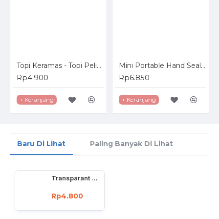
Topi Keramas - Topi Pelindung Mata Anak Saat Keramas dengan kancing
Mini Portable Hand Sealer - Perekat Kemasan Plastik
Rp4.900
Rp6.850
+ Keranjang
+ Keranjang
Baru Di Lihat
Paling Banyak Di Lihat
Transparant Shoes Box - Kotak Sepatu Transparan
Rp4.800