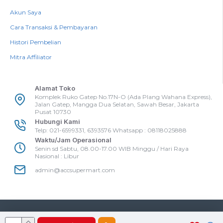
Akun Saya
Cara Transaksi & Pembayaran
Histori Pembelian
Mitra Affiliator
Alamat Toko
Komplek Ruko Gatep No.17N-O (Ada Plang Wahana Express),
Jalan Gatep, Mangga Dua Selatan, Sawah Besar, Jakarta
Pusat 10730
Hubungi Kami
Telp: 021-6599331, 6393576 Whatsapp : 08118025888
Waktu/Jam Operasional
Senin sd Sabtu, 08.00-17.00 WIB Minggu / Hari Raya
Nasional : Libur
admin@accsupermart.com
Accsupermart
Copyright @Accsupermart