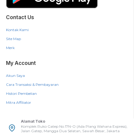
Contact Us
Kontak Kami
Site Map
Merk
My Account
Akun Saya
Cara Transaksi & Pembayaran
Histori Pembelian
Mitra Affiliator
Alamat Toko
Komplek Ruko Gatep No.17N-O (Ada Plang Wahana Express),
Jalan Gatep, Mangga Dua Selatan, Sawah Besar, Jakarta