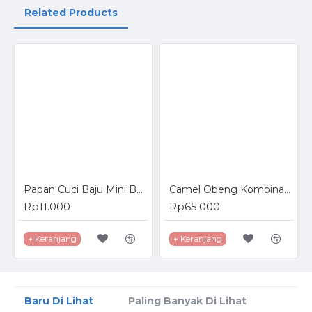
Related Products
Papan Cuci Baju Mini Bahan Plastik
Camel Obeng Kombinasi Plus Minus 6 Pcs Combination Screwdriver Set
Rp11.000
Rp65.000
+ Keranjang
+ Keranjang
Baru Di Lihat
Paling Banyak Di Lihat