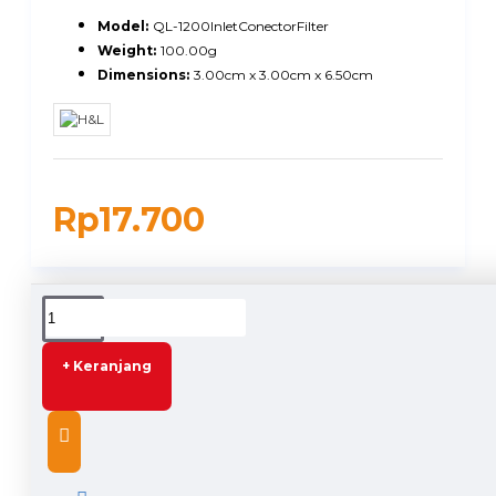
Model:
QL-1200InletConectorFilter
Weight:
100.00g
Dimensions:
3.00cm x 3.00cm x 6.50cm
Rp17.700
DESCRIPTION
+ Keranjang
HL Inlet Connector Filter for Jet Cleaner Konektor
Inlet
- Konektor yang bisa digunakan untuk menyambungkan
selang ke keran atau ke mesin jet cleaner/mesin steam.