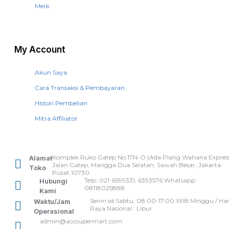
Merk
My Account
Akun Saya
Cara Transaksi & Pembayaran
Histori Pembelian
Mitra Affiliator
Komplek Ruko Gatep No.17N-O (Ada Plang Wahana Express
Alamat
Jalan Gatep, Mangga Dua Selatan, Sawah Besar, Jakarta
Toko
Pusat 10730
Telp: 021-6599331, 6393576 Whatsapp :
Hubungi
08118025888
Kami
Senin sd Sabtu, 08.00-17.00 WIB Minggu / Har
Waktu/Jam
Raya Nasional : Libur
Operasional
admin@accsupermart.com