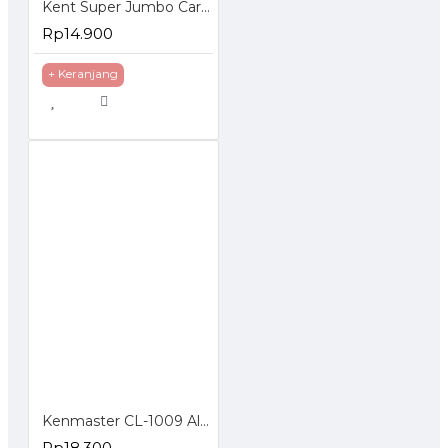
Kent Super Jumbo Car Sponge Busa Spon Spons Cuci Mobil Motor
Rp14.900
+ Keranjang
Kenmaster CL-1009 Alat Tambal Ban Tubeless CL1009
Rp18.300