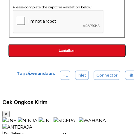
Please complete the captcha validation below
Lanjutkan
Tags/penandaan:
HL
Inlet
Connector
Fil
Cek Ongkos Kirim
×