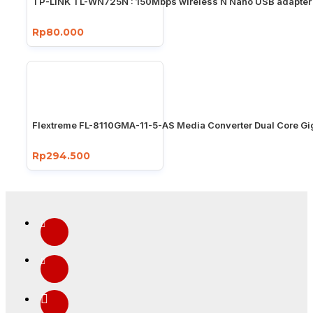
TP-LINK TL-WN725N : 150Mbps wireless N Nano USB adapter
Rp80.000
Flextreme FL-8110GMA-11-5-AS Media Converter Dual Core Gi
Rp294.500