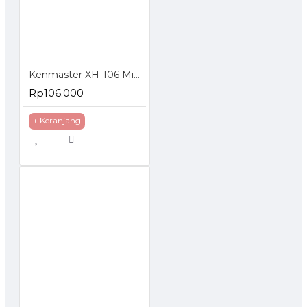
TOCK
Kenmaster XH-106 Mini Air Compressor 300 PSI Pompa Ban Portable Mobil
Rp106.000
+ Keranjang