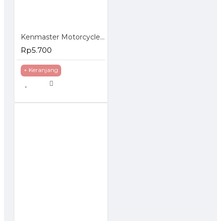
Kenmaster Motorcycle Wash Sponge Busa Spon Spons Cuci Mobil Motor 2 Pcs
Rp5.700
+ Keranjang