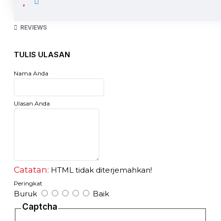
- Ukuran drat dalam 26mm
- Harga dijual adalah harga per unit.
REVIEWS
TULIS ULASAN
Nama Anda
Ulasan Anda
Catatan:
HTML tidak diterjemahkan!
Peringkat
Buruk
Baik
Captcha