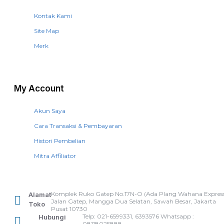
Kontak Kami
Site Map
Merk
My Account
Akun Saya
Cara Transaksi & Pembayaran
Histori Pembelian
Mitra Affiliator
Komplek Ruko Gatep No.17N-O (Ada Plang Wahana Express
Alamat
Jalan Gatep, Mangga Dua Selatan, Sawah Besar, Jakarta
Toko
Pusat 10730
Telp: 021-6599331, 6393576 Whatsapp :
Hubungi
08118025888