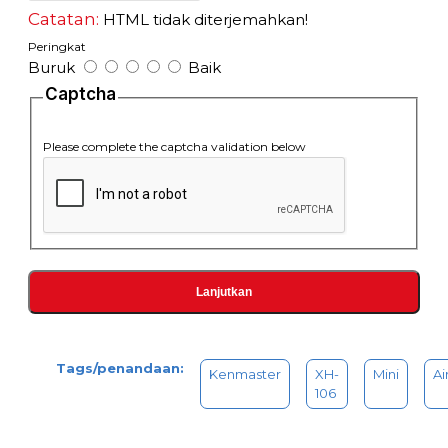
warna yg ready maka jika warna yang dipilih tidak ready,
Catatan:
HTML tidak diterjemahkan!
akan kami gantikan dengan warna lainnya.
Peringkat
Buruk
Baik
Captcha
Please complete the captcha validation below
Lanjutkan
Tags/penandaan:
Kenmaster
XH-
Mini
Ai
106