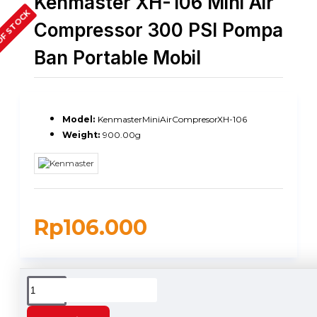
Kenmaster XH-106 Mini Air
OF STOCK
Compressor 300 PSI Pompa
Ban Portable Mobil
Model:
KenmasterMiniAirCompresorXH-106
Weight:
900.00g
Rp106.000
DESCRIPTION