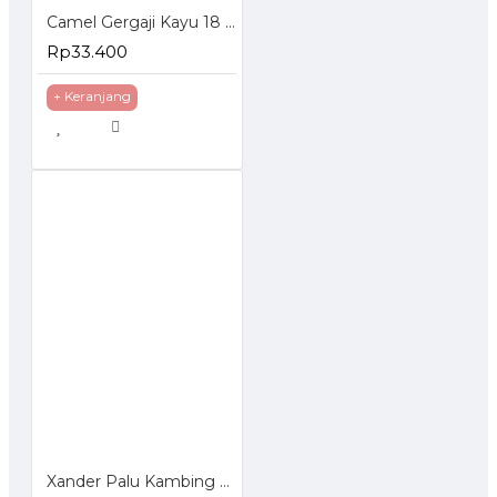
Camel Gergaji Kayu 18 Inch Gagang Karet - Wood Saw
Rp33.400
+ Keranjang
Xander Palu Kambing 16Oz Martil 16 Oz Claw Hammer