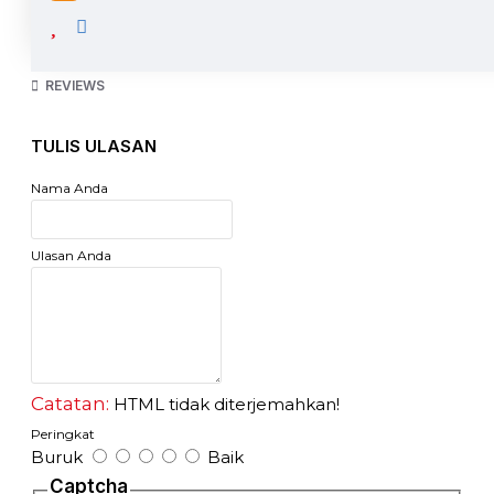
Ukuran : 4 Inch / 100mm / 10cm
Mode : Hidup
Bahan : Rubber / Karet Mentah
REVIEWS
Harga Tertera adalah Harga per 1 Pcs
Notra Roda Troli karet 4 inch Hidup sangat cocok untuk
TULIS ULASAN
anda yang bergerak dibidang industri dan pertukangan
Sangat cocok untuk Trolley, Etalase, Gerobak, Roda Genset
Nama Anda
atau Kereta Dorong
Ulasan Anda
Catatan:
HTML tidak diterjemahkan!
Peringkat
Buruk
Baik
Captcha