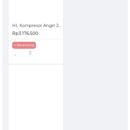
HL Kompresor Angin 2HP 50 Liter Oiless Compressor 50L HI-S250
Rp3.176.500
+ Keranjang