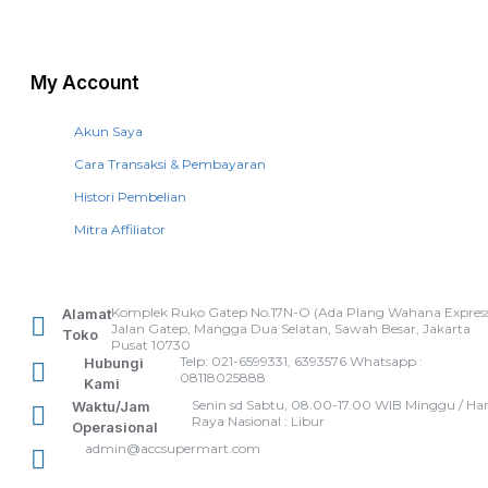
My Account
Akun Saya
Cara Transaksi & Pembayaran
Histori Pembelian
Mitra Affiliator
Komplek Ruko Gatep No.17N-O (Ada Plang Wahana Express
Alamat
Jalan Gatep, Mangga Dua Selatan, Sawah Besar, Jakarta
Toko
Pusat 10730
Telp: 021-6599331, 6393576 Whatsapp :
Hubungi
08118025888
Kami
Senin sd Sabtu, 08.00-17.00 WIB Minggu / Har
Waktu/Jam
Raya Nasional : Libur
Operasional
admin@accsupermart.com