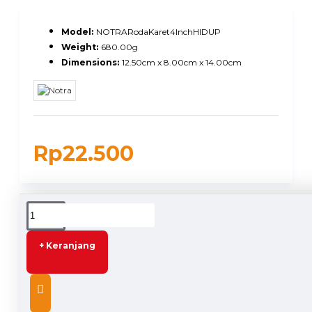
Model:
NOTRARodaKaret4InchHIDUP
Weight:
680.00g
Dimensions:
12.50cm x 8.00cm x 14.00cm
Rp22.500
DESCRIPTION
+ Keranjang
Notra Roda Trolley Karet 4 inch - Hidup
Merk : Notra
Tipe : Roda Karet