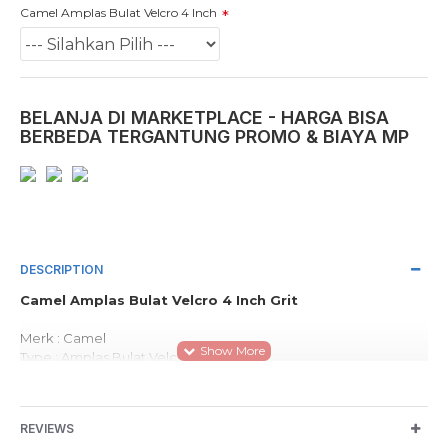
Camel Amplas Bulat Velcro 4 Inch
BELANJA DI MARKETPLACE - HARGA BISA
BERBEDA TERGANTUNG PROMO & BIAYA MP
DESCRIPTION
Camel Amplas Bulat Velcro 4 Inch Grit
Merk : Camel
Type : Amplas Bulat Velcro
Ukuran : 4 Inchi
Grit : 60, 80, 100, 120, 150, 180, 240
REVIEWS
Camel Amplas Bulat digunakan untuk memoles ataupun