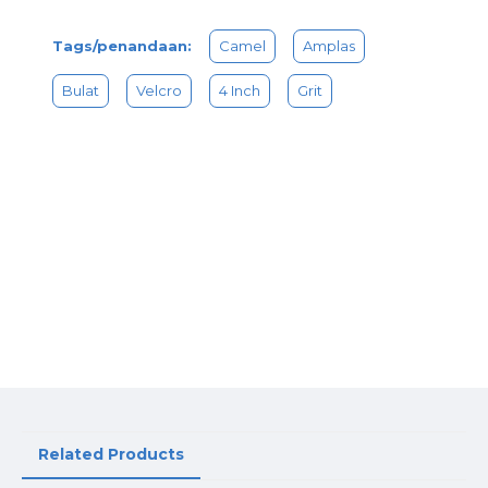
memperhalus suatu bidang
Bisa digunakan untuk bidang Besi, Kayu, Dll
Sangat Untuk Perkerja Mebel, Pekerja Konstruksi, dll yang
Tags/penandaan:
Camel
Amplas
menggunakan amplas dan alat poles bulat
Bulat
Velcro
4 Inch
Grit
Isi didalam kemasan 1 pack = Jual pack bukan PCS
1 Pack = 100 Pcs
Related Products