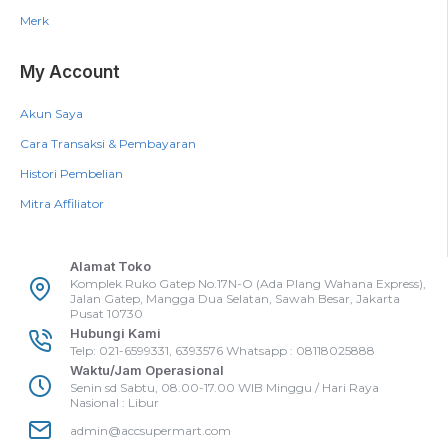
Merk
My Account
Akun Saya
Cara Transaksi & Pembayaran
Histori Pembelian
Mitra Affiliator
Alamat Toko
Komplek Ruko Gatep No.17N-O (Ada Plang Wahana Express),
Jalan Gatep, Mangga Dua Selatan, Sawah Besar, Jakarta
Pusat 10730
Hubungi Kami
Telp: 021-6599331, 6393576 Whatsapp : 08118025888
Waktu/Jam Operasional
Senin sd Sabtu, 08.00-17.00 WIB Minggu / Hari Raya
Nasional : Libur
admin@accsupermart.com