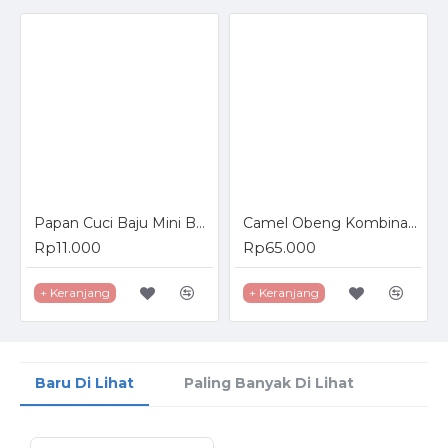
Papan Cuci Baju Mini Bahan Plastik
Camel Obeng Kombinasi Plus Minus 6 Pcs Combination Screwdriver Set
Rp11.000
Rp65.000
+ Keranjang
+ Keranjang
Baru Di Lihat
Paling Banyak Di Lihat