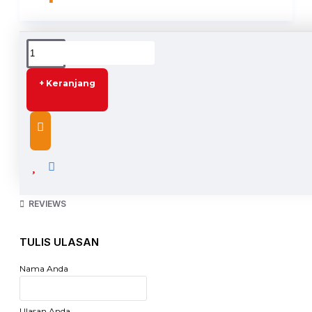
DESCRIPTION
+ Keranjang
Camel Caulking Gun Sealent Tembakan Lem Kaca
Alat tembak untuk semua tipe lem kaca botol
Tembakan lem yang terbuat dari bahan plastik keras.
Juga menggunakan bahan besi untuk penekan lem saat
penggunaan.
REVIEWS
Warna : Hijau, Orange (Dikirim Random sesuai stok
tersedia)
TULIS ULASAN
Nama Anda
Ulasan Anda