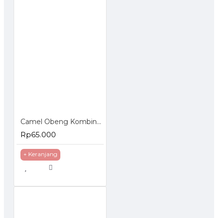
Camel Obeng Kombinasi Plus Minus 6 Pcs Combination Screwdriver Set
Rp65.000
+ Keranjang