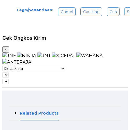
Tags/penandaan:
Camel
Caulking
Gun
S
Cek Ongkos Kirim
×
Related Products