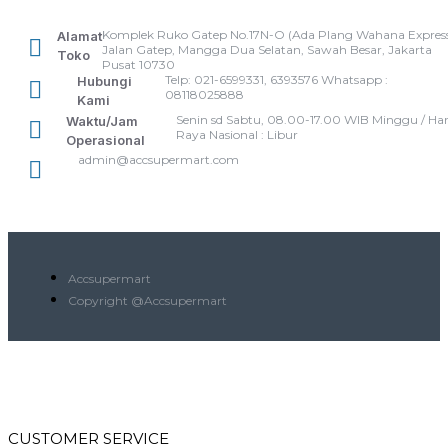
Komplek Ruko Gatep No.17N-O (Ada Plang Wahana Express
Alamat
Jalan Gatep, Mangga Dua Selatan, Sawah Besar, Jakarta
Toko
Pusat 10730
Telp: 021-6599331, 6393576 Whatsapp :
Hubungi
08118025888
Kami
Senin sd Sabtu, 08.00-17.00 WIB Minggu / Har
Waktu/Jam
Raya Nasional : Libur
Operasional
admin@accsupermart.com
Accsupermart
Copyright @Accsupermart
CUSTOMER SERVICE