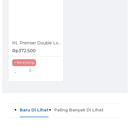
HL Premier Double Locking Jack Stand Dongkrak 3 Ton Penyangga Manual 3T
Rp372.500
+ Keranjang
Baru Di Lihat
Paling Banyak Di Lihat