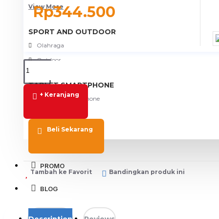
View More
Rp344.500
SPORT AND OUTDOOR
Olahraga
Outdoor
TABLET SMARTPHONE
+ Keranjang
Aksesoris Smartphone
Beli Sekarang
PROMO
Tambah ke Favorit
Bandingkan produk ini
BLOG