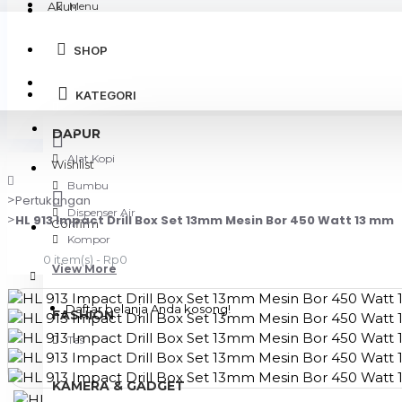
Akun
Menu
SHOP
Login
KATEGORI
Register
DAPUR
Alat Kopi
Wishlist
Bumbu
Pertukangan
Dispenser Air
HL 913 Impact Drill Box Set 13mm Mesin Bor 450 Watt 13 mm
Confirm
Kompor
0 item(s) - Rp0
View More
Daftar belanja Anda kosong!
FASHION
Tas
KAMERA & GADGET