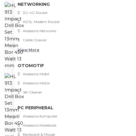
NETWORKING
3G-4G Router
ADSL Modem Router
Aksesoris Networks
Cable Coaxial
View More
OTOMOTIF
Aksesoris Mobil
Aksesoris Motor
Jet Cleaner
PC PERIPHERAL
Aksesoris Komputer
Aksesoris Notebook
Keyboard & Mouse