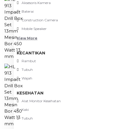
Aksesoris Kamera
Baterai
Construction Camera
Mobile Speaker
View More
KECANTIKAN
Rambut
Tubuh
Wajah
KESEHATAN
Alat Monitor Kesehatan
Kaki
Tubuh