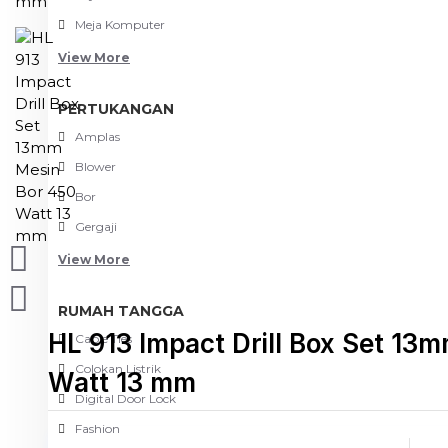
Meja Komputer
View More
PERTUKANGAN
Amplas
Blower
Bor
Gergaji
View More
RUMAH TANGGA
HL 913 Impact Drill Box Set 13
Cable Ties
Colokan Listrik
Watt 13 mm
Digital Door Lock
Fashion