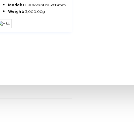
Model:
HL913MesinBorSet13mm
Weight:
3,000.00g