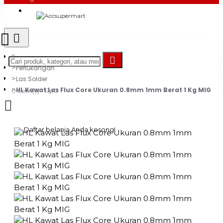
Login
Register
Pertukangan
Las Solder
HL Kawat Las Flux Core Ukuran 0.8mm 1mm Berat 1 Kg MIG
0 item(s) - Rp0
Daftar belanja Anda kosong!