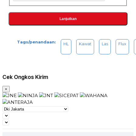
Lanjutkan
Tags/penandaan:
HL
Kawat
Las
Flux
Cek Ongkos Kirim
×