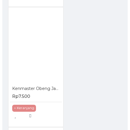
Kenmaster Obeng Jam 6 Pcs Mini Screwdriver Set 6Pcs
Rp7.500
+ Keranjang