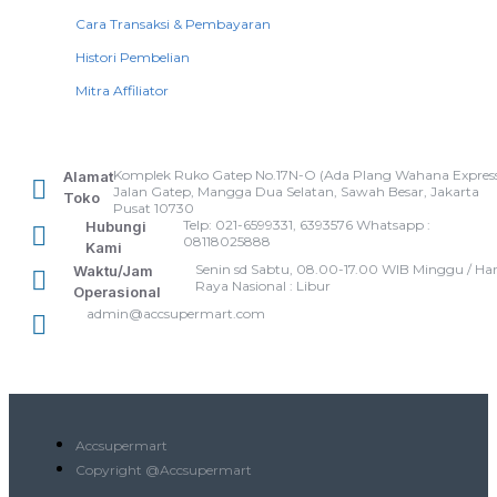
Cara Transaksi & Pembayaran
Histori Pembelian
Mitra Affiliator
Komplek Ruko Gatep No.17N-O (Ada Plang Wahana Express
Alamat
Jalan Gatep, Mangga Dua Selatan, Sawah Besar, Jakarta
Toko
Pusat 10730
Telp: 021-6599331, 6393576 Whatsapp :
Hubungi
08118025888
Kami
Senin sd Sabtu, 08.00-17.00 WIB Minggu / Har
Waktu/Jam
Raya Nasional : Libur
Operasional
admin@accsupermart.com
Accsupermart
Copyright @Accsupermart