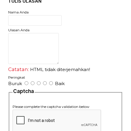
TULIS ULASAN
- Kawat Las ini dapat dipakai tanpa perlu menggunakan gas
co2 sehingga lebih mudah dalam pengerjaan pengelasan.
Nama Anda
Ulasan Anda
Catatan:
HTML tidak diterjemahkan!
Peringkat
Buruk
Baik
Captcha
Please complete the captcha validation below