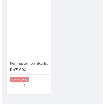
Kenmaster Tool Box B400 Toolbox b 400 Kotak Perkakas Plastik
Rp71.000
+ Keranjang