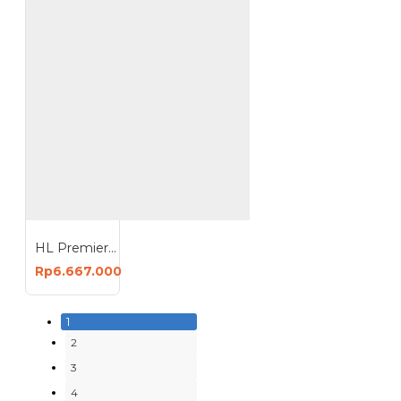
HL Premier Mesin Las Welding Machine Inverter 26KVA MMA 500 MMA500
Rp6.667.000
1
2
3
4