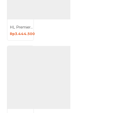
HL Premier 300 3 Phase Mesin Travo Las 380V ARC Welding Machine
Rp3.444.500