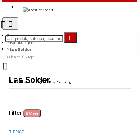
Login
Register
Pertukangan
Las Solder
0 item(s) - Rp0
Las Solder
Daftar belanja Anda kosong!
Filter
Clear
PRICE