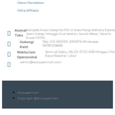
Histori Pembelian
Mitra Affiliator
Komplek Ruko Gatep No.17N-O (Ada Plang Wahana Express
Alamat
Jalan Gatep, Mangga Dua Selatan, Sawah Besar, Jakarta
Toko
Pusat 10730
Telp: 021-6599331, 6393576 Whatsapp :
Hubungi
08118025888
Kami
Senin sd Sabtu, 08.00-17.00 WIB Minggu / Har
Waktu/Jam
Raya Nasional : Libur
Operasional
admin@accsupermart.com
Accsupermart
Copyright @Accsupermart