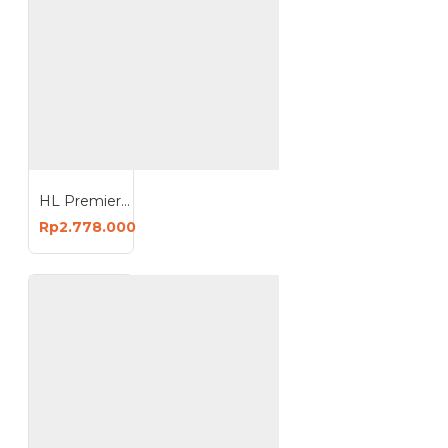
HL Premier 250 A Mesin Travo Las 1 Phase 220V Welding Machine 250A
Rp2.778.000