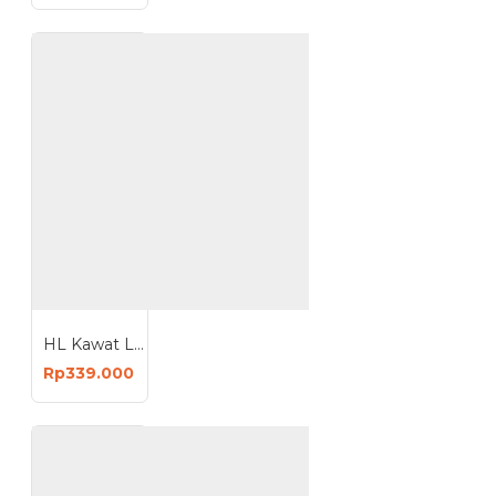
HL Kawat Las Flux Core Berat 5 Kg 1 Roll Untuk Mesin MIG
Rp339.000