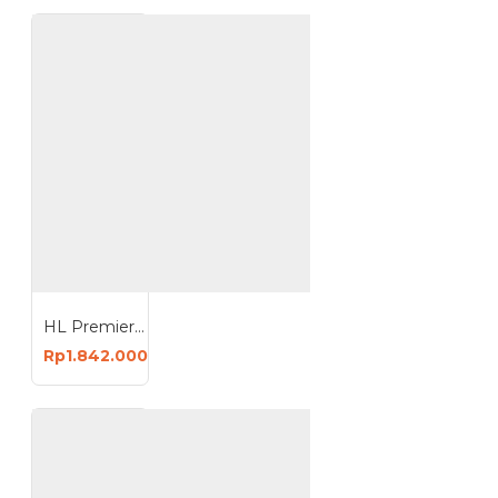
HL Premier 160 V2.0 Inverter Mesin Las Industri Travo 6.8 KVA
Rp1.842.000