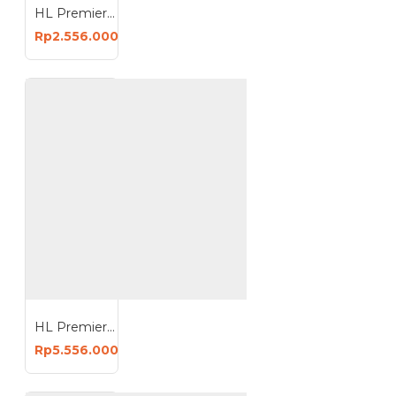
HL Premier Cut 40 Inverter Mesin Las Industri Travo Welding 6.2 kVA
Rp2.556.000
HL Premier Cut 60 Inverter Mesin Las Industri 10 kVA
Rp5.556.000