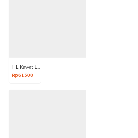
HL Kawat Las Flux Core Ukuran 0.8mm 1mm Berat 1 Kg MIG
Rp61.500