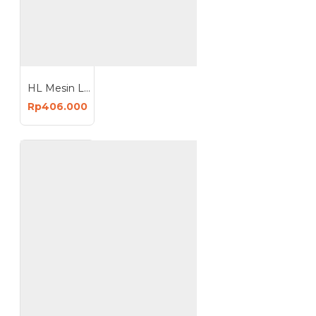
HL Mesin Las Travo Welding Machine Smart Series Mini MMA 110 v2
Rp406.000