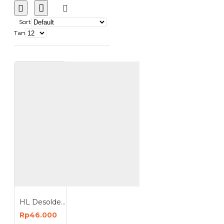
Sort
Tampilkan:
HL Desoldering Pump Alat Penyedot Timah Solder ST200
Rp46.000