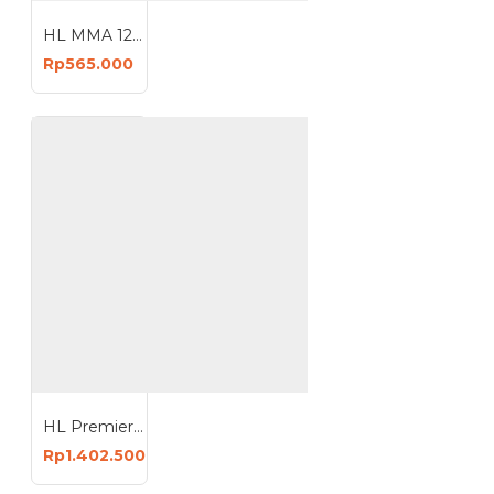
HL MMA 120 Mesin Travo Las Welding Machine Inverter IGBT 450W
Rp565.000
HL Premier 120 V2.0 Inverter Mesin Las Industri Travo 4.8 KVA
Rp1.402.500