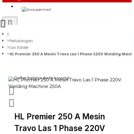
Login
Register
Pertukangan
Las Solder
HL Premier 250 A Mesin Travo Las 1 Phase 220V Welding Mach
0 item(s) - Rp0
Daftar belanja Anda kosong!
HL Premier 250 A Mesin
Travo Las 1 Phase 220V