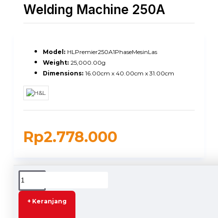
Welding Machine 250A
Model:
HLPremier250A1PhaseMesinLas
Weight:
25,000.00g
Dimensions:
16.00cm x 40.00cm x 31.00cm
Rp2.778.000
DESCRIPTION
+ Keranjang