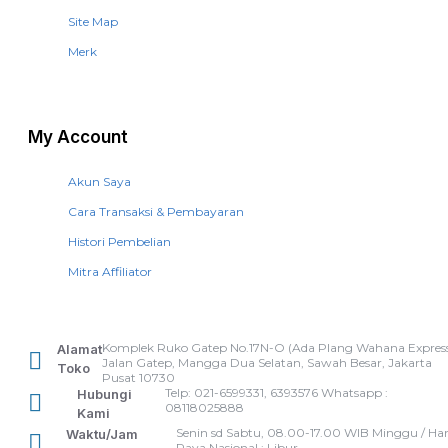
Site Map
Merk
My Account
Akun Saya
Cara Transaksi & Pembayaran
Histori Pembelian
Mitra Affiliator
Komplek Ruko Gatep No.17N-O (Ada Plang Wahana Express
Alamat
Jalan Gatep, Mangga Dua Selatan, Sawah Besar, Jakarta
Toko
Pusat 10730
Telp: 021-6599331, 6393576 Whatsapp :
Hubungi
08118025888
Kami
Senin sd Sabtu, 08.00-17.00 WIB Minggu / Har
Waktu/Jam
Raya Nasional : Libur