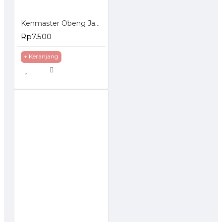
Kenmaster Obeng Jam 6 Pcs Mini Screwdriver Set 6Pcs
Rp7.500
+ Keranjang