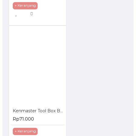
+ Keranjang
Kenmaster Tool Box B400 Toolbox b 400 Kotak Perkakas Plastik
Rp71.000
+ Keranjang