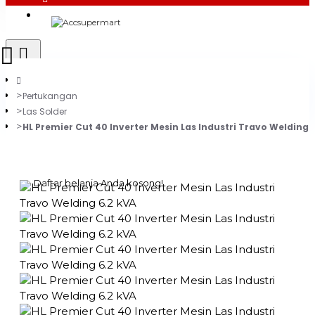
Login
Register
Pertukangan
Las Solder
HL Premier Cut 40 Inverter Mesin Las Industri Travo Welding 
0 item(s) - Rp0
Daftar belanja Anda kosong!