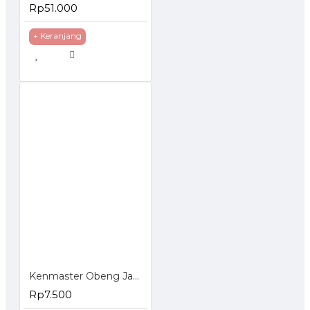
Rp51.000
+ Keranjang
Kenmaster Obeng Jam 6 Pcs Mini Screwdriver Set 6Pcs
Rp7.500