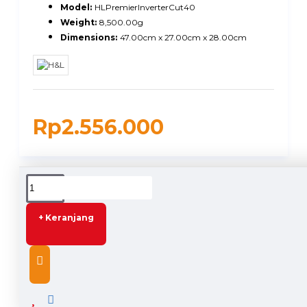
Model:
HLPremierInverterCut40
Weight:
8,500.00g
Dimensions:
47.00cm x 27.00cm x 28.00cm
Rp2.556.000
DESCRIPTION
+ Keranjang
HL Premier Cut 40 Inverter Mesin Las Industri Travo
Welding 6.2 kVA
- Power Voltage : AC 220V±15%
- Frequency : 50/60 Hz