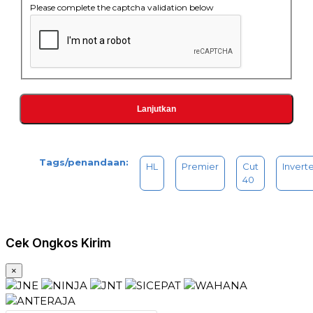
stainless 4-10mm.
Please complete the captcha validation below
Lanjutkan
Tags/penandaan:
HL
Premier
Cut
Invert
40
Cek Ongkos Kirim
×