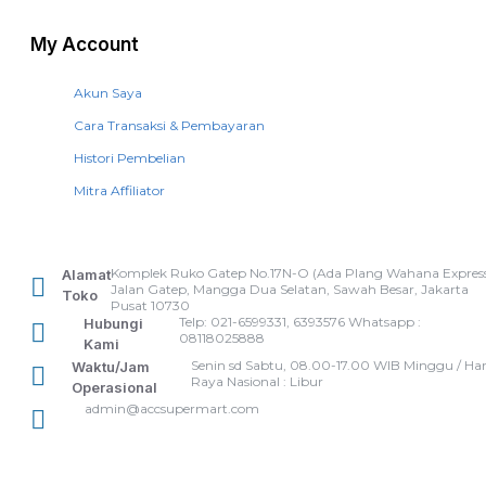
My Account
Akun Saya
Cara Transaksi & Pembayaran
Histori Pembelian
Mitra Affiliator
Komplek Ruko Gatep No.17N-O (Ada Plang Wahana Express
Alamat
Jalan Gatep, Mangga Dua Selatan, Sawah Besar, Jakarta
Toko
Pusat 10730
Telp: 021-6599331, 6393576 Whatsapp :
Hubungi
08118025888
Kami
Senin sd Sabtu, 08.00-17.00 WIB Minggu / Har
Waktu/Jam
Raya Nasional : Libur
Operasional
admin@accsupermart.com