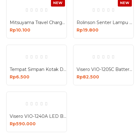
NEW
NEW
Mitsuyama Travel Charger DC 4.2V 800mA MS-12 Senter Kepala Swat
Rolinson Senter Lampu Darurat 2 Mode LED COB 10W Charger USB RL-1234
Rp10.100
Rp19.800
Tempat Simpan Kotak Dompet Handsfree Charger Case Travel Organizer
Visero VIO-1205C Battery Charger 5A 12V 5 Ampere Accu Aki 12 Volt
Rp6.500
Rp82.500
Visero VIO-1240A LED Battery Charger 40A 12V Charge Accu Cas Aki
Rp590.000