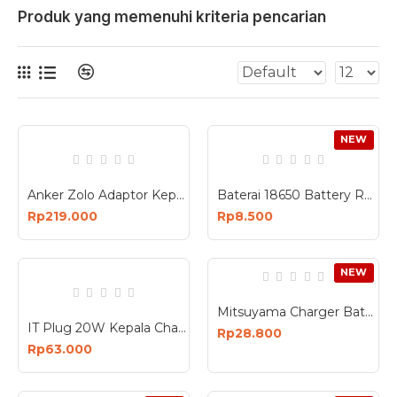
Produk yang memenuhi kriteria pencarian
NEW
Anker Zolo Adaptor Kepala Charger 20W Bundle Kabel USB-C to Lightning B2699
Baterai 18650 Battery Rechargerable Li-Ion 1200mAh 3.7V
Rp219.000
Rp8.500
NEW
Mitsuyama Charger Baterai 18650 Kapasitas 2 Slot MS-07
IT Plug 20W Kepala Charger Adaptor 20 Watt Batok Charge Type C
Rp28.800
Rp63.000