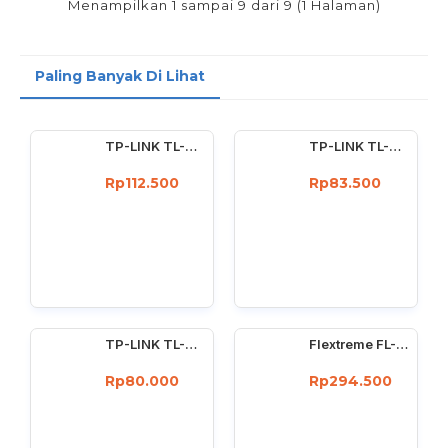
Menampilkan 1 sampai 9 dari 9 (1 Halaman)
Paling Banyak Di Lihat
TP-LINK TL-WN722N Wireless USB Adapter 150 Mbps High Gain 4dBi
TP-LINK TL-WN727N 150Mbps Wireless USB Adapter 150 Mbps
Rp112.500
Rp83.500
TP-LINK TL-WN725N : 150Mbps wireless N Nano USB adapter
Flextreme FL-8110GMA-11-5-AS Media Converter Dual Core Gigabit Multimode 550 Meter
Rp80.000
Rp294.500