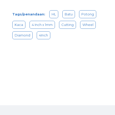
Tags/penandaan:
HL
Batu
Potong
Kaca
4 Inch x 1mm
Cutting
Wheel
Diamond
4Inch