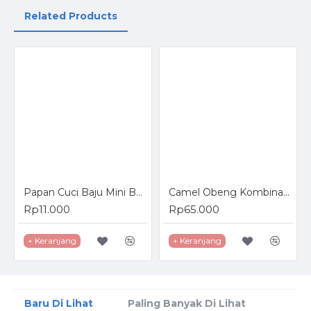
Related Products
Papan Cuci Baju Mini Bahan Plastik
Camel Obeng Kombinasi Plus Minus 6 Pcs Combination Screwdriver Set
Rp11.000
Rp65.000
+ Keranjang
+ Keranjang
Baru Di Lihat
Paling Banyak Di Lihat