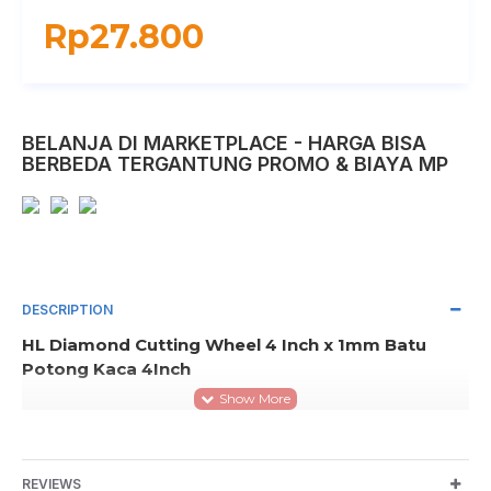
Rp27.800
BELANJA DI MARKETPLACE - HARGA BISA
BERBEDA TERGANTUNG PROMO & BIAYA MP
DESCRIPTION
HL Diamond Cutting Wheel 4 Inch x 1mm Batu
Potong Kaca 4Inch
Merk : H&L
Diamond Cutting Wheel / Batu Potong Kaca
Ukuran 4 Inch
REVIEWS
Digunakan untuk memotong kaca.