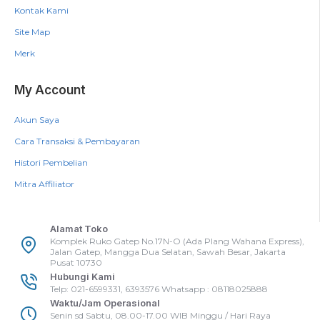
Kontak Kami
Site Map
Merk
My Account
Akun Saya
Cara Transaksi & Pembayaran
Histori Pembelian
Mitra Affiliator
Alamat Toko
Komplek Ruko Gatep No.17N-O (Ada Plang Wahana Express),
Jalan Gatep, Mangga Dua Selatan, Sawah Besar, Jakarta
Pusat 10730
Hubungi Kami
Telp: 021-6599331, 6393576 Whatsapp : 08118025888
Waktu/Jam Operasional
Senin sd Sabtu, 08.00-17.00 WIB Minggu / Hari Raya